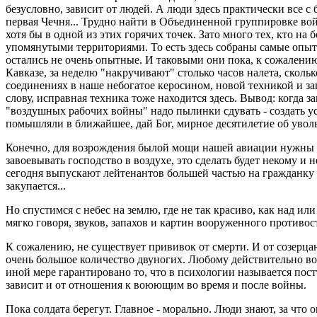
безусловно, зависит от людей. А люди здесь практически все 
первая Чечня... Трудно найти в Объединенной группировке во
хотя бы в одной из этих горячих точек. Зато много тех, кто на 
упомянутыми территориями. То есть здесь собраны самые опытн
остались не очень опытные. И таковыми они пока, к сожалению,
Кавказе, за неделю "накручивают" столько часов налета, сколь
соединениях в наше небогатое керосином, новой техникой и з
слову, исправная техника тоже находится здесь. Вывод: когда з
"воздушных рабочих войны" надо пылинки сдувать - создать ус
помышляли в ближайшее, дай Бог, мирное десятилетие об уволь
Конечно, для возрождения былой мощи нашей авиации нужны о
завоевывать господство в воздухе, это сделать будет некому и 
сегодня выпускают лейтенантов большей частью на гражданку и
закупается...
Но спустимся с небес на землю, где не так красиво, как над или
мягко говоря, звуков, запахов и картин вооруженного противос
К сожалению, не существует прививок от смерти. И от созерца
очень большое количество двуногих. Любому действительно в
иной мере гарантировано то, что в психологии называется по
зависит и от отношения к воюющим во время и после войны.
Пока солдата берегут. Главное - морально. Люди знают, за что