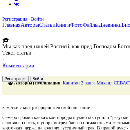
Регистрация
·
Войти
·
Главная
Авторы
Статьи
Книги
Фото
Файлы
Дневники
Би
Мы как пред нашей Россией, как пред Господом Бого
Текст статьи
·
Комментарии
Регистрация
Войти
Автор(ы) публикации
:
Капитан 2 ранга Михаил СЕВ
Заметки с контртеррористической операции
Семеро громил кавказской породы шумно обступили "разутый"
слюнявлю пасть, в упор смотрел близко посаженными желтыми 
корточках, держа на коленях гусеничный трак. В правой руке -