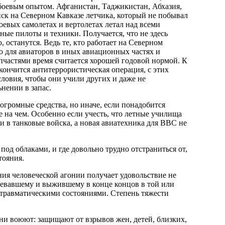
с боевым опытом. Афганистан, Таджикистан, Абхазия,
йск на Северном Кавказе летчика, который не побывал
боевых самолетах и вертолетах летал над всеми
ые пилоты и техники. Получается, что не здесь
 останутся. Ведь те, кто работает на Северном
ко для авиаторов в иных авиационных частях и
апчастями время считается хорошей годовой нормой. К
акончится антитеррористическая операция, с этих
ловия, чтобы они учили других и даже не
нении в запас.
громные средства, но иначе, если понадобится
не на чем. Особенно если учесть, что летные училища
 в танковые войска, а новая авиатехника для ВВС не
 под облаками, и где довольно трудно отстраниться от,
тояния.
ния человеческой агонии получает удовольствие не
оевавшему и выжившему в конце концов в той или
сттравматическими состояниями. Степень тяжести
 они воюют: защищают от взрывов жен, детей, близких,