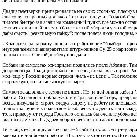
обратили на нее прицельного внимания...
Двадцатьчетверки припарковались на своих стоянках, плеснув
еще сопел спаренных движков. Техники, получив "спасибо" за м
пилоты быстро зашагали на командный пункт, где можно остав
сменить защитный шлем на более легкий убор для усталой от ра
дабы съесть "реактивную пайку": после полета люди голодны, к
- Красные псы на охоту пошли, - отработавшие "бомберы" пр
неуправляемыми авиаракетами штурмовиков Су-25 с нарисов
цепных псов. Считай, к обеду опоздали...
Собаки на самолетах эскадрильи появились после Абхазии. Та
добровольцы. Традиционный шаг вперед сделал весь строй. Рас
мол, еще у России верные стражи; жаль - на цепи... Так появи
сторожевую, то ли кавказскую овчарку.
Символ эскадрильи с земли не виден. Но на ней видна работа 
работа. Сегодня они обнаружили и "разровняли" гору, превра
всегда визуально, строго следуя запрету на работу по площадям
полной загрузкой множеством бомб весом по девять тонн каждая
то, к примеру, от города Грозного осталась бы очень глубоко 
военный летчик Д. Дудаев добросовестно занимался подобным в
Говорят, что авиация делает на этой войне (в ходе контртерро
высокоточной боевой работы. Видимо, так оно и есть. Во всяком