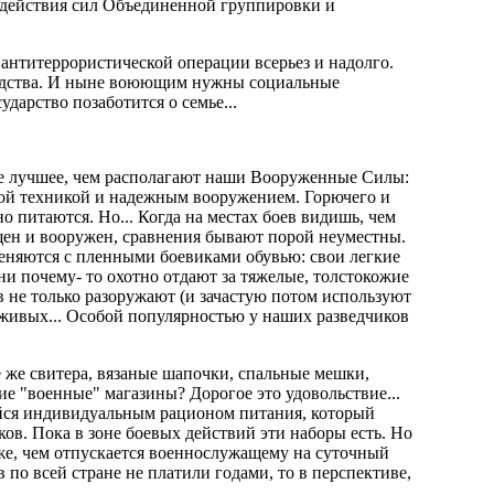
е действия сил Объединенной группировки и
 антитеррористической операции всерьез и надолго.
редства. И ныне воюющим нужны социальные
ударство позаботится о семье...
все лучшее, чем располагают наши Вооруженные Силы:
ой техникой и надежным вооружением. Горючего и
о питаются. Но... Когда на местах боев видишь, чем
ащен и вооружен, сравнения бывают порой неуместны.
меняются с пленными боевиками обувью: свои легкие
и почему- то охотно отдают за тяжелые, толстокожие
 не только разоружают (и зачастую потом используют
ом живых... Особой популярностью у наших разведчиков
 же свитера, вязаные шапочки, спальные мешки,
е "военные" магазины? Дорогое это удовольствие...
ийся индивидуальным рационом питания, который
ов. Пока в зоне боевых действий эти наборы есть. Но
оже, чем отпускается военнослужащему на суточный
по всей стране не платили годами, то в перспективе,