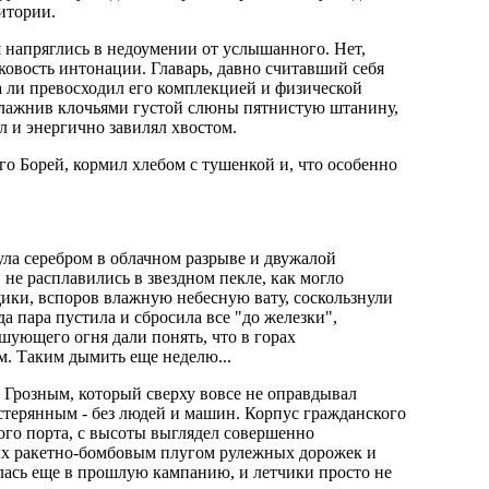
итории.
я напряглись в недоумении от услышанного. Нет,
ковость интонации. Главарь, давно считавший себя
а ли превосходил его комплекцией и физической
увлажнив клочьями густой слюны пятнистую штанину,
л и энергично завилял хвостом.
го Борей, кормил хлебом с тушенкой и, что особенно
ула серебром в облачном разрыве и двужалой
не расплавились в звездном пекле, как могло
щики, вспоров влажную небесную вату, соскользнули
а пара пустила и сбросила все "до железки",
шующего огня дали понять, что в горах
м. Таким дымить еще неделю...
д Грозным, который сверху вовсе не оправдывал
стерянным - без людей и машин. Корпус гражданского
ого порта, с высоты выглядел совершенно
х ракетно-бомбовым плугом рулежных дорожек и
лась еще в прошлую кампанию, и летчики просто не