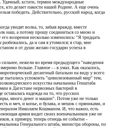
. Удачный, кстати, термин международные
ех, кто делает пакости нашей Родине. А еще очень
льзя победить. Действительно, русский народ, когда
огда увидят волка, то, забыв вражду, вместе
волк наш, а потому прошу соединиться со мною и
у его воззрения несколько изменились: "Я тридцать
разбежались, да и сам я утомился; я стар, мне
естаном и от души желаю государю успеха в
о сильнее, нежели во время предыдущего "наведения
меримо больше. Главное - - в умах. Как оказалось,
 миротворческий десантный батальон на виду у всего
ще пытались успокоить "цивилизованный мир" тем,
полководческого искусства начальника Генштаба
мии в Дагестане нервозных бактерий в
 оставалась надежда на то, что русских
тиры, много денег и машин". Потом уже не только
сть и меч, и копье, и булава, и мешок с пряниками, и
енералом Николаем Кошманом. И, что важно, есть
воюющая армия видит своих военачальников уже не
ков, к примеру, теперь отнюдь не событие -
начальника Генерального штаба, министра обороны, по