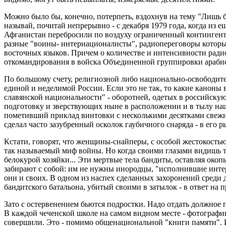
Можно было бы, конечно, потерпеть, вздохнув на тему "Лишь б
называй, почитай непрерывно - с декабря 1979 года, когда из 
Афганистан перебросили по воздуху ограниченный контингент
разные "воины- интернационалисты", радиопереговоры которы
восточных языков. Причем о количестве и интенсивности ради
откомандирования в войска Объединенной группировки арабис
По большому счету, религиозной либо национально-освободите
единой и неделимой России. Если это не так, то какие каноны
славянской национальности" - оборотней, одетых в российск
подготовку и зверствующих ныне в расположении и в тылу наш
пометивший приклад винтовки с несколькими десятками свеж
сделал часто зазубренный осколок гаубичного снаряда - в его р
Кстати, говорят, что женщины-снайперы, с особой жестокость
так называемый миф войны. Но когда своими глазами видишь тюб
белокурой хозяйки... Эти мертвые тела бандиты, оставляя око
забирают с собой: им не нужны инородцы, "исполнившие интер
они и своих. В одном из наспех сделанных захоронений среди
бандитского батальона, убитый своими в затылок - в ответ на п
Зато с остервенением бьются подростки. Надо отдать должное
В каждой чеченской школе на самом видном месте - фотографии
совершили. Это - помимо общенациональной "книги памяти". И