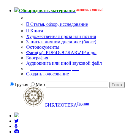
делитесь с миром!
Обнародовать материалы
Тип публикации
Статья, обзор, исследование
Книга
Художественная проза или поэзия
Запись в личном дневнике (блоге)
Фотодокументы
Файл(ы): PDF\DOC\RAR\ZIP и др.
Биография
Аудиокнига или иной звуковой файл
Дополнительные опции:
Создать голосование
Грузия
Мир
Грузии
БИБЛИОТЕКА