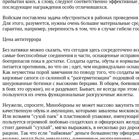
прибытии коих, к слову, следуют соответственно эффективны
последующие награждения особо отличившихся.
Войскам поставлена задача обустроиться в районах проведения
Для этого, разумеется, нужны очень большие материальные с
гарантии, например, уверенность в том, что в случае гибели гос
Цена антитеррора
Без натяжки можно сказать, что сегодня здесь сосредоточено 
самые боеспособные соединения и части, оснащенные исправн
боеприпасов пока в достатке. Солдаты одеты, обуты и нормальн
питается противник, во что он ; одет, чем индивидуально осн
Как неуместны порой замечания по поводу того, что солдаты 
кирзовые сапоги со склонной к "разгерметизации" подошвой он
шнурованные ботинки с высокими берцами. В общем, боевиков
в боях это оружие), но и раздевают. Бывает, не всегда при эт
пользуются их очень функциональные разгрузочные жилеты.
Неужели, спросите, Минобороны не может массово закупить те
качественную обувь и амуницию, которыми завалены московски
Или возьмем "сухой паек" в пластиковой упаковке, именующ
пользуется огромной любовью солдатских и офицерских желудк
стоит данный "сухпай", мягко выражаясь, в несколько раз дор
рацион. Так что если "пайковые" деньги большинству офицеров 
видимо, могут быть невыплаты, измеряемые десятилетиями.