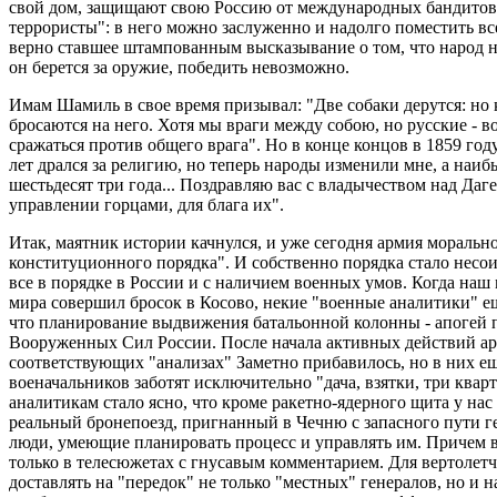
свой дом, защищают свою Россию от международных бандитов
террористы": в него можно заслуженно и надолго поместить вс
верно ставшее штампованным высказывание о том, что народ не
он берется за оружие, победить невозможно.
Имам Шамиль в свое время призывал: "Две собаки дерутся: но к
бросаются на него. Хотя мы враги между собою, но русские - 
сражаться против общего врага". Но в конце концов в 1859 год
лет дрался за религию, но теперь народы изменили мне, а наибы 
шестьдесят три года... Поздравляю вас с владычеством над Даг
управлении горцами, для блага их".
Итак, маятник истории качнулся, и уже сегодня армия моральн
конституционного порядка". И собственно порядка стало несоиз
все в порядке в России и с наличием военных умов. Когда наш
мира совершил бросок в Косово, некие "военные аналитики" е
что планирование выдвижения батальонной колонны - апогей 
Вооруженных Сил России. После начала активных действий ар
соответствующих "анализах" Заметно прибавилось, но в них еще
военачальников заботят исключительно "дача, взятки, три квар
аналитикам стало ясно, что кроме ракетно-ядерного щита у нас е
реальный бронепоезд, пригнанный в Чечню с запасного пути г
люди, умеющие планировать процесс и управлять им. Причем 
только в телесюжетах с гнусавым комментарием. Для вертолетчи
доставлять на "передок" не только "местных" генералов, но и 