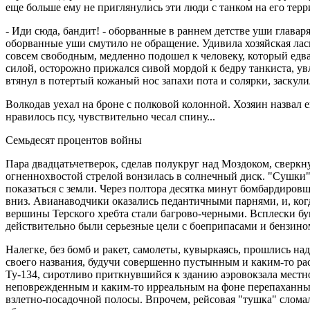
еще больше ему не приглянулись эти люди с танком на его терр
- Иди сюда, бандит! - оборванные в раннем детстве уши главар
оборванные уши смутило не обращение. Удивила хозяйская лас
совсем свободным, медленно подошел к человеку, который едв
силой, осторожно прижался сивой мордой к бедру танкиста, 
втянул в потертый кожаный нос запахи пота и солярки, заскули
Волкодав уехал на броне с полковой колонной. Хозяин назвал е
нравилось псу, чувствительно чесал спину...
Семьдесят процентов войны
Пара двадцатьчетверок, сделав полукруг над Моздоком, сверкн
огненнохвостой стрелой вонзилась в солнечный диск. "Сушки" 
показаться с земли. Через полтора десятка минут бомбардиров
вниз. Авианаводчики оказались педантичными парнями, и, когд
вершины Терского хребта стали багрово-черными. Всплески бу
действительно были серьезные цели с боеприпасами и бензино
Налегке, без бомб и ракет, самолеты, кувыркаясь, прошлись на
своего названия, будучи совершенно пустынным и каким-то ра
Ту-134, сиротливо приткнувшийся к зданию аэровокзала местн
неповрежденным и каким-то ирреальным на фоне перепаханны
взлетно-посадочной полосы. Впрочем, рейсовая "тушка" слома