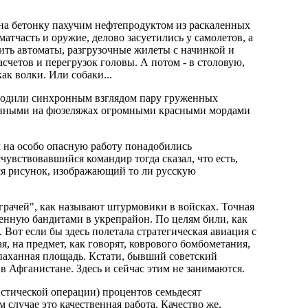
 на бетонку пахучим нефтепродуктом из раскаленных
атчасть и оружие, делово засуетились у самолетов, а
ить автоматы, разгрузочные жилеты с начинкой и
счетов и перегрузок головы. А потом - в столовую,
ак волки. Или собаки...
оводили синхронным взглядом пару груженных
анными на фюзеляжах огромными красными мордами
м на особо опасную работу понадобились
чувствовавшийся командир тогда сказал, что есть,
лся рисунок, изображающий то ли русскую
"грачей", как называют штурмовики в войсках. Точная
щенную бандитами в укрепрайон. По целям били, как
. Вот если бы здесь полетала стратегическая авиация с
, на предмет, как говорят, коврового бомбометания,
вспаханная площадь. Кстати, бывший советский
 Афганистане. Здесь и сейчас этим не занимаются.
ристической операции) процентов семьдесят
 случае это качественная работа. Качество же,