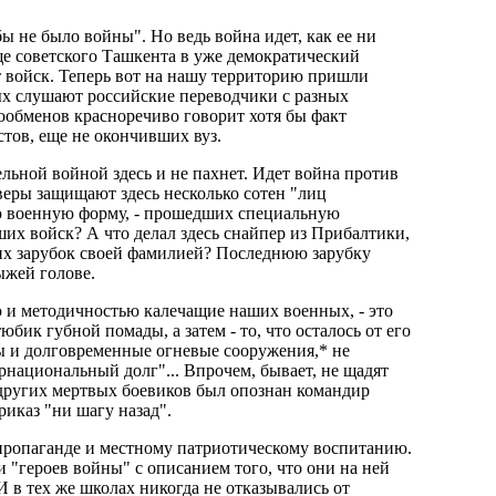
ы не было войны". Но ведь война идет, как ее ни
еще советского Ташкента в уже демократический
 войск. Теперь вот на нашу территорию пришли
х слушают российские переводчики с разных
ообменов красноречиво говорит хотя бы факт
тов, еще не окончивших вуз.
льной войной здесь и не пахнет. Идет война против
 веры защищают здесь несколько сотен "лиц
ую военную форму, - прошедших специальную
их войск? А что делал здесь снайпер из Прибалтики,
их зарубок своей фамилией? Последнюю зарубку
ыжей голове.
ю и методичностью калечащие наших военных, - это
ик губной помады, а затем - то, что осталось от его
пы и долговременные огневые сооружения,* не
национальный долг"... Впрочем, бывает, не щадят
 других мертвых боевиков был опознан командир
риказ "ни шагу назад".
 пропаганде и местному патриотическому воспитанию.
 "героев войны" с описанием того, что они на ней
 в тех же школах никогда не отказывались от