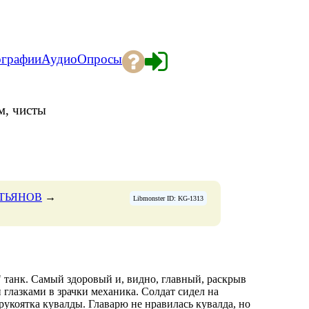
ографии
Аудио
Опросы
м, чисты
АСТЬЯНОВ
→
Libmonster ID: KG-1313
 танк. Самый здоровый и, видно, главный, раскрыв
глазками в зрачки механика. Солдат сидел на
 рукоятка кувалды. Главарю не нравилась кувалда, но