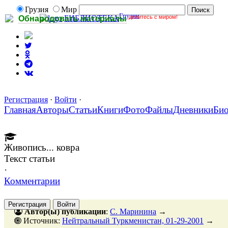
Грузия
Мир
Грузии
делитесь с миром!
БИБЛИОТЕКА
Обнародовать материалы
Регистрация
·
Войти
·
Главная
Авторы
Статьи
Книги
Фото
Файлы
Дневники
Би
Живопись... ковра
Текст статьи
·
Комментарии
Регистрация
Войти
Автор(ы) публикации
:
С. Маринина
→
Источник:
Нейтральный Туркменистан, 01-29-2001
→