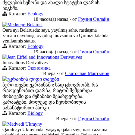
ძელების სეზონი და ახალი სტატუსი ლარის
წიგნში.
Каталог:
Ecology
18 часов(а) назад
·
от
Грузия Онлайн
Medведи Belarusi
Qara ayı Belarusda: sayı, yayılmış sahə, rastlaşma
zamanı davranışı, ovçuluq mövsümü və Qırmızı kitabda
yenilənmiş status.
Каталог:
Ecology
19 часов(а) назад
·
от
Грузия Онлайн
Jean Eiffel and Innovations Derivatives
Innovations Derivatives
Каталог:
Экономика
Вчера
·
от
Святослав Мартынов
უკრაინის დიდი თავები
ბური თევზი უკრაინაში: სად ცხოვრობს, რა
რაოდენობით დარჩა, რატომ შემცირდა
მონაცემი და შეზამანი შესაზღვრება.
კარპატები, პოლესე და ჩერნობილის
სასანატორიო პარკი.
Каталог:
Biology
Вчера
·
от
Грузия Онлайн
Medvedi Ukrayny
Qaralı ayı Ukraynada: yaşayır, qalan sayı, nəsili azalma
səbəbləri və qoruma tədbirləri. Karpatlar, Polesye və