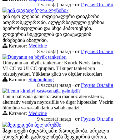
7 часов(а) назад
·
от
Грузия Онлайн
ვინ დავადებულა ლენინი?
ვინ იყო ლენინი: ოფიციალური დიაგნოზი
ათეროსკლეროზი, ალტერნატიული ვერსია
ნეიროსიფილისი და სხვა ჰიპოთეზები.
ლიდერის სიკვდილის და დაავადების
მიზეზების ანალიზი.
Каталог:
Medicine
8 часов(а) назад
·
от
Грузия Онлайн
Dünyanın ən böyük tankerləri
Dünyanın ən böyük tankerləri: Knock Nevis tarixi,
VLCC və ULCC qrupları, TI super tankerlərin
xüsusiyyətləri. Yükləmə gücü və ölçülər rekordları
Каталог:
Shipbuilding
8 часов(а) назад
·
от
Грузия Онлайн
Lenin kimdiyi xəstəxanağa gəlmişdi?
Lənin nəfəsənə gəlincə: rəsmi diaqnoz ateroskleroz,
alternativ versiya nəyrosifilis və digər hipotezlər. Vəzirin
ölümünə və xəstəliklərinə səbəb analizi.
Каталог:
Medicine
9 часов(а) назад
·
от
Грузия Онлайн
მედვედები ბელარუსში
შავი თევზი ბელარუსში: რაოდენობა, არეალი
ცხოვრების, გამოვლინება შეხვედრის დროს,