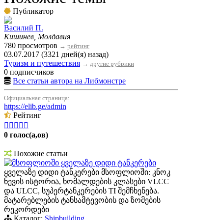
Публикатор
Вacилий П.
Кишинев, Молдавия
780 просмотров
→
рейтинг
03.07.2017 (3321 дней(я) назад)
Туризм и путешествия
→
другие рубрики
0 подписчиков
Все статьи автора на Либмонстре
Официальная страница:
https://elib.ge/admin
Рейтинг





0 голос(а,ов)
Похожие статьи
მსოფლიოში ყველაზე დიდი ტანკერები
ყველაზე დიდი ტანკერები მსოფლიოში: კნოკ
ნევის ისტორია, ხომალდების კლასები VLCC
და ULCC, სუპერტანკერების TI შემჩხენება.
მატარებლების ტანსამტევობის და ზომების
რეკორდები
Каталог:
Shipbuilding