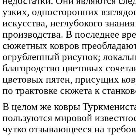
недостатки. Они являются сле
узких, односторонних взглядов
искусства, неглубокого знани
производства. В последнее вр
сюжетных ковров преобладают
огрубленный рисунок; локальн
благородство цветовых сочета
цветовых пятен, присущих ков
по трактовке сюжета к станко
В целом же ковры Туркменист
пользуются мировой известнос
чутко отзывающееся на требо