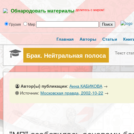
делитесь с миром!
Обнародовать материалы
Грузия
Мир
Главная
Авторы
Статьи
Книг
Текст ста
Брак. Нейтральная полоса
Автор(ы) публикации
:
Анна КАБИКОВА
→
Источник:
Московская правда, 2002-10-22
→
"МП" озаботилась основами бе