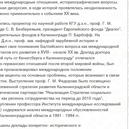
 на международные отношения, историографические вопросы.
ая дискуссия, в ходе которой проявлялась неоднозначность
бенно применительно к событиям XX века.
ись проректор по научной работе КГУ д.э.н., проф. Г. М.
е С. В. Безбережьев, президент Европейского фонда "Диалог",
ворительных фондов в Калининграде П. Барбофф. На
Д.и.н., проф. зав. кафедрой зарубежной истории и
жил свое понимание Балтийского вопроса как международной
апов его развития в XVIII - начале XX вв. Доклад доктора
й путь от Кенигсберга к Калининграду" отличался
о-германских отношений после второй мировой войны, был
жьев проанализировал международное положение
елав акценты на основные проблемы, которые возникают в связи
ток. Выступление проф. Г. М. Федорова было посвящено
ременной стратегии развития Калининградской области и
егическом партнерстве "Реализация Стратегии социально-
как региона сотрудничества на период до 2010 года",
ступлении профессора Института международных исследований
а) содержался анализ международных обусловленностей
алининградской области в 1991 - 1994 гг.
шаны доклады конкретно- исторического и