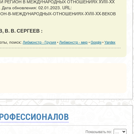
СКИЙ РЕГИОН В МЕЖДУНАРОДНЫХ ОТНОШЕНИЯХ XVIII-XX
. Дата обновления: 02.01.2023. URL:
Й-РЕГИОН-В-МЕЖДУНАРОДНЫХ-ОТНОШЕНИЯХ-XVIII-XX-ВЕКОВ
, В. В. СЕРГЕЕВ :
оты, поиск:
Либмонстр - Грузия
•
Либмонстр - мир
•
Google
•
Yandex
ПРОФЕССИОНАЛОВ
Показывать по: