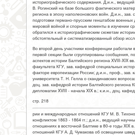
историографического содержания. Д.и.н., ведущий
В. Рогинский на базе большого фактического мате
региона в эпоху наполеоновских войн. Д.и.н., зав
подготовки германо-прусским генштабом военных 
мировой войной и спорные моменты в изучении ср
обратился к историографическим сюжетам истории
обстоятельный и систематизированный обзор иссл
Во второй день участники конференции работали в
первой секции были сгруппированы сообщения, 
аспектов истории Балтийского региона XVIII-XIX вв
факультета КГУ, зав. кафедрой специальных истор
факторе европеизации России; д.и.н., проф., зав
университета Т. Н. Гелла о скандинавских вопросах
доц. зав. кафедрой истории Балтийского региона 
дипломатии XVIII - начала XIX в.; к.и.н., доц. каф
стр. 218
рии и международных отношений КГУ М. В. Тихонов
конфликтом 1863 - 1864 гг.; д.и.н., ведущий науч
отношениях в восточной Балтике в 80-е годы XIX 
отношений КГУ А. Д. Чумакова об освещении шведс