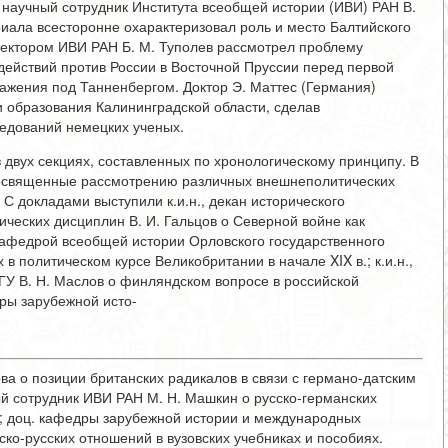
 научный сотрудник Института всеобщей истории (ИВИ) РАН В.
риала всесторонне охарактеризовал роль и место Балтийского
. сектором ИВИ РАН Б. М. Туполев рассмотрел проблему
действий против России в Восточной Пруссии перед первой
ажения под Танненбергом. Доктор Э. Маттес (Германия)
 образования Калининградской области, сделав
едований немецких ученых.
 двух секциях, составленных по хронологическому принципу. В
посвященные рассмотрению различных внешнеполитических
. С докладами выступили к.и.н., декан исторического
ических дисциплин В. И. Гальцов о Северной войне как
. кафедрой всеобщей истории Орловского государственного
 в политическом курсе Великобритании в начале XIX в.; к.и.н.,
КГУ В. Н. Маслов о финляндском вопросе в российской
едры зарубежной исто-
а о позиции британских радикалов в связи с германо-датским
ный сотрудник ИВИ РАН М. Н. Машкин о русско-германских
в.; доц. кафедры зарубежной истории и международных
ко-русских отношений в вузовских учебниках и пособиях.