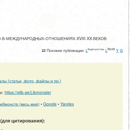
РЕГИОН-В-МЕЖДУНАРОДНЫХ-ОТНОШЕНИЯХ-XVIII-XX-ВЕКОВ
Кыргызстан
World
Похожие публикации:
L
L
Y
G
алы (статьи, фото, файлы и пр.)
ре:
https://elib.ge/Libmonster
ибмонстр (весь мир)
•
Google
•
Yandex
(для цитирования):