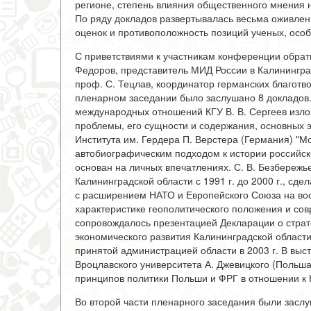
регионе, степень влияния общественного мнения
По ряду докладов развертывалась весьма оживленн
оценок и противоположность позиций ученых, осо
С приветствиями к участникам конференции обратил
Федоров, представитель МИД России в Калининград
проф. С. Тецлав, координатор германских благот
пленарном заседании было заслушано 8 докладов. 
международных отношений КГУ В. В. Сергеев изло
проблемы, его сущности и содержания, основных эт
Института им. Гердера П. Верстера (Германия) "Мо
автобиографическим подходом к истории российск
основан на личных впечатлениях. С. В. Безбере
Калининградской области с 1991 г. до 2000 г., сд
с расширением НАТО и Европейского Союза на вос
характеристике геополитического положения и сов
сопровождалось презентацией Декларации о страт
экономического развития Калининградской области 
принятой администрацией области в 2003 г. В вы
Вроцлавского университета А. Джевицкого (Польш
принципов политики Польши и ФРГ в отношении к К
Во второй части пленарного заседания были заслу