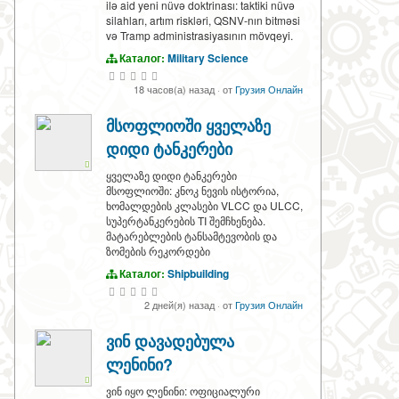
ilə aid yeni nüvə doktrinası: taktiki nüvə
silahları, artım riskləri, QSNV-nın bitməsi
və Tramp administrasiyasının mövqeyi.
Каталог:
Military Science
18 часов(а) назад
·
от
Грузия Онлайн
მსოფლიოში ყველაზე
დიდი ტანკერები
ყველაზე დიდი ტანკერები
მსოფლიოში: კნოკ ნევის ისტორია,
ხომალდების კლასები VLCC და ULCC,
სუპერტანკერების TI შემჩხენება.
მატარებლების ტანსამტევობის და
ზომების რეკორდები
Каталог:
Shipbuilding
2 дней(я) назад
·
от
Грузия Онлайн
ვინ დავადებულა
ლენინი?
ვინ იყო ლენინი: ოფიციალური