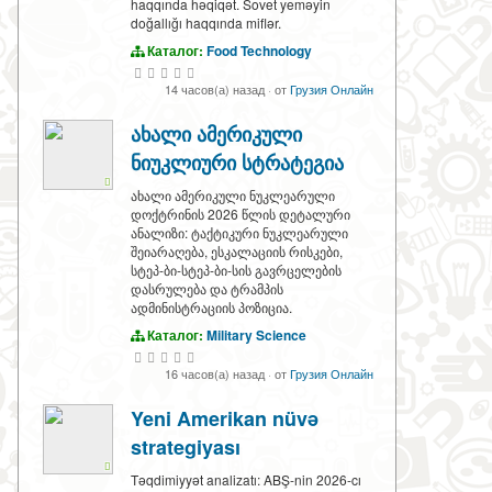
haqqında həqiqət. Sovet yeməyin
doğallığı haqqında miflər.
Каталог:
Food Technology
14 часов(а) назад
·
от
Грузия Онлайн
ახალი ამერიკული
ნიუკლიური სტრატეგია
ახალი ამერიკული ნუკლეარული
დოქტრინის 2026 წლის დეტალური
ანალიზი: ტაქტიკური ნუკლეარული
შეიარაღება, ესკალაციის რისკები,
სტეპ-ბი-სტეპ-ბი-სის გავრცელების
დასრულება და ტრამპის
ადმინისტრაციის პოზიცია.
Каталог:
Military Science
16 часов(а) назад
·
от
Грузия Онлайн
Yeni Amerikan nüvə
strategiyası
Təqdimiyyət analizatı: ABŞ-nin 2026-cı