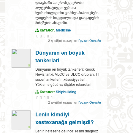
დიაგნოზი ათეროსკლეროზი,
ალტერნატიული ვერსია
ნეიროსიფილისი და სხვა ჰიპოთეზები.
ლიდერის სიკვდილის და დაავადების
მიზეზების ანალიზი.
Каталог:
Medicine
2 дней(я) назад
·
от
Грузия Онлайн
Dünyanın ən böyük
tankerləri
Dünyanın ən böyük tankerləri: Knock
Nevis tarixi, VLCC və ULCC qrupları, TI
super tankerlərin xüsusiyyətləri.
Yükləmə gücü və ölçülər rekordları
Каталог:
Shipbuilding
2 дней(я) назад
·
от
Грузия Онлайн
Lenin kimdiyi
xəstəxanağa gəlmişdi?
Lənin nəfəsənə gəlincə: rəsmi diaqnoz