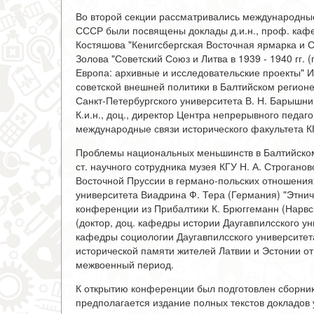
Во второй секции рассматривались международные
СССР были посвящены доклады д.и.н., проф. каф
Костяшова "Кенигсбергская Восточная ярмарка и СС
Золова "Советский Союз и Литва в 1939 - 1940 гг. 
Европа: архивные и исследовательские проекты" И
советской внешней политики в Балтийском регионе"
Санкт-Петербургского университета В. Н. Барышник
К.и.н., доц., директор Центра непрерывного педаг
международные связи исторического факультета К
Проблемы национальных меньшинств в Балтийском
ст. научного сотрудника музея КГУ Н. А. Строган
Восточной Пруссии в германо-польских отношения
университета Виадрина Ф. Тера (Германия) "Этниче
конференции из Прибалтики К. Брюггеманн (Нарвск
(доктор, доц. кафедры истории Даугавпилсского ун
кафедры социологии Даугавпилсского университет
исторической памяти жителей Латвии и Эстонии о
межвоенный период.
К открытию конференции был подготовлен сборник
предполагается издание полных текстов докладов