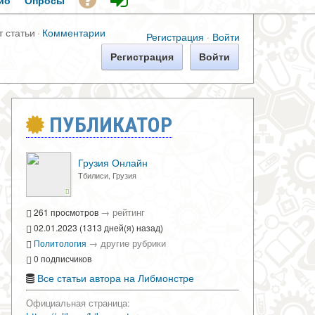
ио
Опросы
т статьи
·
Комментарии
Регистрация
·
Войти
Регистрация
Войти
ПУБЛИКАТОР
Грузия Онлайн
Тбилиси, Грузия
→
рейтинг
261 просмотров
02.01.2023 (1313 дней(я) назад)
→
другие рубрики
Политология
0 подписчиков
Все статьи автора на Либмонстре
Официальная страница: