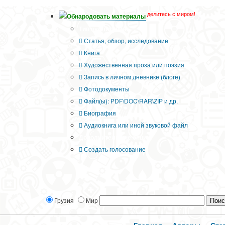
делитесь с миром!
Обнародовать материалы
Тип публикации
Статья, обзор, исследование
Книга
Художественная проза или поэзия
Запись в личном дневнике (блоге)
Фотодокументы
Файл(ы): PDF\DOC\RAR\ZIP и др.
Биография
Аудиокнига или иной звуковой файл
Дополнительные опции:
Создать голосование
Грузия
Мир