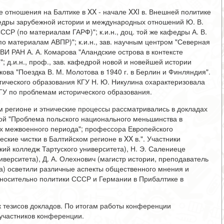
 отношения на Балтике в XX - начале XXI в. Внешней политике
едры зарубежной истории и международных отношений Ю. В.
СР (по материалам ГАРФ)"; к.и.н., доц. той же кафедры А. В.
(по материалам АВПР)"; к.и.н., зав. научным центром "Северная
ВИ РАН А. А. Комарова "Аландские острова в контексте
; д.и.н., проф., зав. кафедрой новой и новейшей истории
ова "Поездка В. М. Молотова в 1940 г. в Берлин и Финляндия".
огического образования КГУ Н. Ю. Никулина охарактеризовала
ГУ по проблемам исторического образования.
 регионе и этнические процессы рассматривались в докладах
овой "Проблема польского национального меньшинства в
х межвоенного периода"; профессора Европейского
ские чистки в Балтийском регионе в XX в.". Участники
ий колледж Тартуского университета), Н. Э. Салениеце
иверситета), Д. А. Олехнович (магистр истории, преподаватель
а) осветили различные аспекты общественного мнения и
тносительно политики СССР и Германии в Прибалтике в
 тезисов докладов. По итогам работы конференции
 участников конференции.