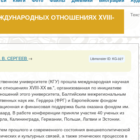
тьи
Книги
Фото
Файлы
Дневники
Биографии
Ауд
Текс
ЖДУНАРОДНЫХ ОТНОШЕНИЯХ XVIII-
. В. СЕРГЕЕВ
→
Libmonster ID: KG-327
арственном университете (КГУ) прошла международная научная
отношениях XVIII-XX вв.", организованная по инициативе
ношений этого университета, Балтийским межрегиональным
твенных наук им. Гердера (ФРГ) и Европейским фондом
изационная и финансовая поддержка была оказана фондом им.
аард. В работе конференции приняли участие 40 ученых из
рла, Калининграда, Германии, Польши, Латвии и Эстонии.
лем прошлого и современного состояния внешнеполитической
ических и культурных связей, а также этнических процессов в