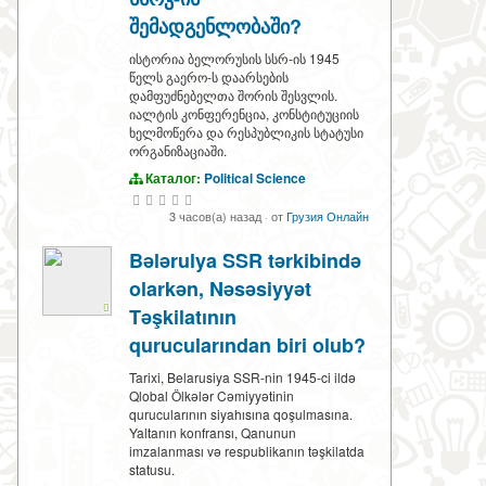
შემადგენლობაში?
ისტორია ბელორუსის სსრ-ის 1945
წელს გაერო-ს დაარსების
დამფუძნებელთა შორის შესვლის.
იალტის კონფერენცია, კონსტიტუციის
ხელმოწერა და რესპუბლიკის სტატუსი
ორგანიზაციაში.
Каталог:
Political Science
3 часов(а) назад
·
от
Грузия Онлайн
Bələrulya SSR tərkibində
olarkən, Nəsəsiyyət
Təşkilatının
qurucularından biri olub?
Tarixi, Belarusiya SSR-nin 1945-ci ildə
Qlobal Ölkələr Cəmiyyətinin
qurucularının siyahısına qoşulmasına.
Yaltanın konfransı, Qanunun
imzalanması və respublikanın təşkilatda
statusu.