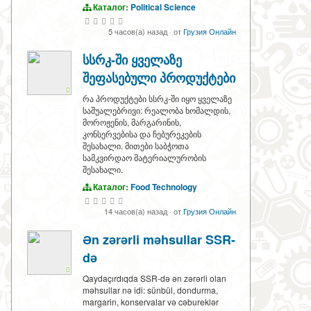
Каталог:
Political Science
5 часов(а) назад
·
от
Грузия Онлайн
სსრკ-ში ყველაზე
შეფასებული პროდუქტები
რა პროდუქტები სსრკ-ში იყო ყველაზე
საშუალებრივი: რეალობა ხომალდის,
მოროჟენის, მარგარინის,
კონსერვებისა და ჩებურეკების
შესახალი. მითები საბჭოთა
სამკვირდაო მატერიალურობის
შესახალი.
Каталог:
Food Technology
14 часов(а) назад
·
от
Грузия Онлайн
Ən zərərli məhsullar SSR-
də
Qaydaçırdıqda SSR-də ən zərərli olan
məhsullar nə idi: sünbül, dondurma,
margarin, konservalar və cəbureklər