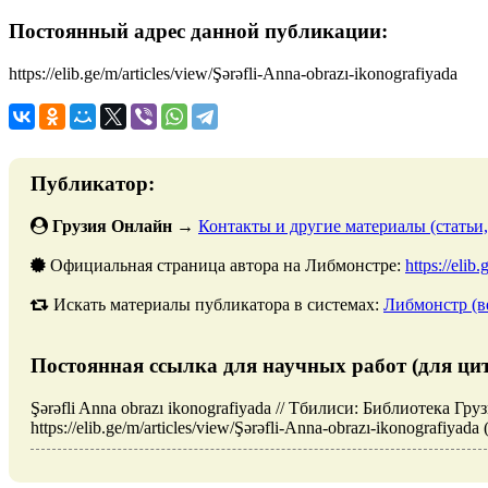
Постоянный адрес данной публикации:
https://elib.ge/m/articles/view/Şərəfli-Anna-obrazı-ikonografiyada
Публикатор:
Грузия Онлайн
→
Контакты и другие материалы (статьи,
Официальная страница автора на Либмонстре:
https://elib
Искать материалы публикатора в системах:
Либмонстр (в
Постоянная ссылка для научных работ (для ци
Şərəfli Anna obrazı ikonografiyada // Тбилиси: Библиотека Гр
https://elib.ge/m/articles/view/Şərəfli-Anna-obrazı-ikonografiyad