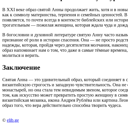
В XXI веке образ святой Анны продолжает жить, хотя и в но
как к символу материнства, терпения и семейных ценностей. В 
появляется, то почти всегда в контексте библейских или истор
трогательным — пожилая женщина, которая ждала чуда и дожда
В богословии и духовной литературе святую Анну часто называ
признание её роли в истории спасения. Она — не просто родст
надежды, которая, пройдя через десятилетия молчания, наконец, 
образ напоминает нам о том, что даже в самые тёмные времена,
молиться и верить.
Заключение
Святая Анна — это удивительный образ, который соединяет в с
византийскую строгость и западную чувствительность. Она не 
монастырей, но она стала тем невидимым звеном, которое соед
том, как искусство может превратить простую женщину в симв
византийская мозаика, икона Андрея Рублёва или картина Лео
образ того, что вера действительно способна творить чудеса.
©
elib.ge