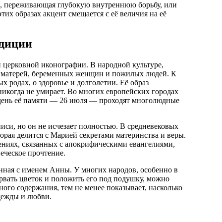
а, переживающая глубокую внутреннюю борьбу, или
их образах акцент смещается с её величия на её
адиции
 церковной иконографии. В народной культуре,
й матерей, беременных женщин и пожилых людей. К
 родах, о здоровье и долголетии. Её образ
никогда не умирает. Во многих европейских городах
 день её памяти — 26 июля — проходят многолюдные
писи, но он не исчезает полностью. В средневековых
торая делится с Марией секретами материнства и веры.
дениях, связанных с апокрифическими евангелиями,
веческое прочтение.
нная с именем Анны. У многих народов, особенно в
орвать цветок и положить его под подушку, можно
ого содержания, тем не менее показывает, насколько
дежды и любви.