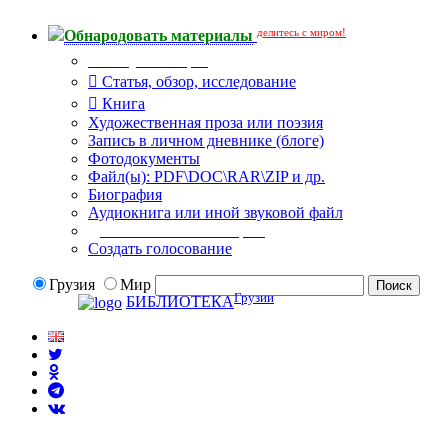
делитесь с миром!
Обнародовать материалы
Тип публикации
Статья, обзор, исследование
Книга
Художественная проза или поэзия
Запись в личном дневнике (блоге)
Фотодокументы
Файл(ы): PDF\DOC\RAR\ZIP и др.
Биография
Аудиокнига или иной звуковой файл
Дополнительные опции:
Создать голосование
Грузия
Мир
Грузии
БИБЛИОТЕКА