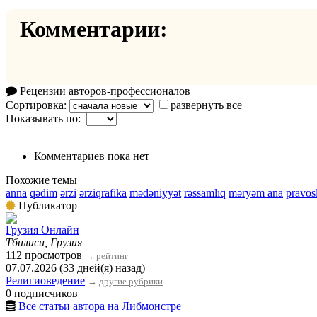
Комментарии:
Рецензии авторов-профессионалов
Сортировка:
развернуть все
Показывать по:
Комментариев пока нет
Похожие темы
anna
qədim
ərzi
ərziqrafika
mədəniyyət
rəssamlıq
məryəm ana
pravos
Публикатор
Грузия Онлайн
Тбилиси, Грузия
112 просмотров
→
рейтинг
07.07.2026 (33 дней(я) назад)
Религиоведение
→
другие рубрики
0 подписчиков
Все статьи автора на Либмонстре