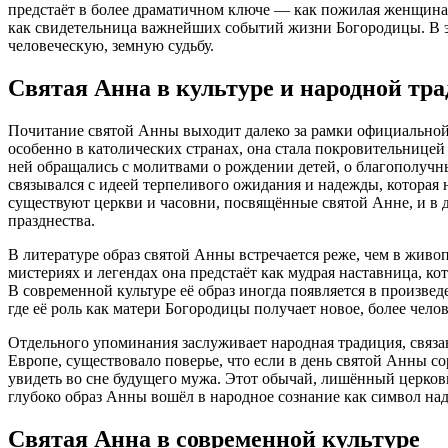
предстаёт в более драматичном ключе — как пожилая женщин
как свидетельница важнейших событий жизни Богородицы. В эт
человеческую, земную судьбу.
Святая Анна в культуре и народной тр
Почитание святой Анны выходит далеко за рамки официальной
особенно в католических странах, она стала покровительнице
ней обращались с молитвами о рождении детей, о благополучных
связывался с идеей терпеливого ожидания и надежды, которая 
существуют церкви и часовни, посвящённые святой Анне, и в
празднества.
В литературе образ святой Анны встречается реже, чем в живо
мистериях и легендах она предстаёт как мудрая наставница, ко
В современной культуре её образ иногда появляется в произве
где её роль как матери Богородицы получает новое, более чело
Отдельного упоминания заслуживает народная традиция, связа
Европе, существовало поверье, что если в день святой Анны с
увидеть во сне будущего мужа. Этот обычай, лишённый церковн
глубоко образ Анны вошёл в народное сознание как символ на
Святая Анна в современной культуре