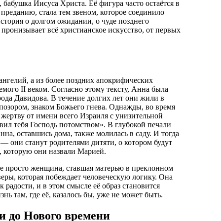
бабушка Иисуса Христа. Её фигура часто остаётся в
 преданию, стала тем звеном, которое соединило
история о долгом ожидании, о чуде позднего
я пронизывает всё христианское искусство, от первых
нгелий, а из более поздних апокрифических
мого II веком. Согласно этому тексту, Анна была
рода Давидова. В течение долгих лет они жили в
 позором, знаком Божьего гнева. Однажды, во время
 жертву от имени всего Израиля с унизительной
вил тебя Господь потомством». В глубокой печали
на, оставшись дома, также молилась в саду. И тогда
— они станут родителями дитяти, о котором будут
ь, которую они назвали Марией.
не просто женщина, ставшая матерью в преклонном
веры, которая побеждает человеческую логику. Она
 радости, и в этом смысле её образ становится
ь там, где её, казалось бы, уже не может быть.
и до Нового времени