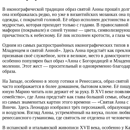
В иконографической традиции образ святой Анны прошёл долг
она изображалась редко, но уже в византийских мозаиках она п
одежды, с покрытой головой. Её образ исполнен достоинства и 
мудростью, которая приходит только с годами. В православно
мафории (покрывале) и синей тунике — цвета, символизирующ
причастность к небесному. Её лик исполнен кротости, а глаза 
Одним из самых распространённых иконографических типов в п
Младенцем и святой Анной». Здесь Анна предстаёт как прекло
признавая своё служебное, хотя и великое, место в домострои
особенно популярен был образ «Анна с Богородицей и Младенц
молении. Этот жест — просительный и одновременно благодар
образа.
На Западе, особенно в эпоху готики и Ренессанса, образ свято
часто изображается в более домашнем, бытовом ключе. Её пиш
юную Марию читать или держит её за руку. В XVI веке появля
семейство», где Анна предстаёт как глава большой семьи, об
из самых знаменитых картин этого времени — «Святая Анна 
Винчи. Здесь Леонардо изобразил трёх персонажей, образую
и воздухом. Взгляд Анны, устремлённый на внука, полон любв
ренессансного гуманизма, где святость не отделена от человечн
В испанской и итальянской живописи XVII века, особенно у Ка