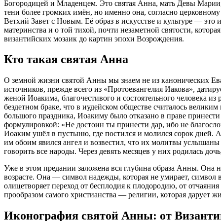
Богородицей и Младенцем. Это святая Анна, мать Девы Марии, 
тени более громких имён, но именно она, согласно церковному
Ветхий Завет с Новым. Её образ в искусстве и культуре — это 
материнства и о той тихой, почти незаметной святости, котора
византийских мозаик до картин эпохи Возрождения.
Кто такая святая Анна
О земной жизни святой Анны мы знаем не из канонических Ева
источников, прежде всего из «Протоевангелия Иакова», датируе
женой Иоакима, благочестивого и состоятельного человека из 
бездетном браке, что в иудейском обществе считалось великим
большого праздника, Иоакиму было отказано в праве принести
формулировкой: «Не достоин ты принести дар, ибо не благосло
Иоаким ушёл в пустыню, где постился и молился сорок дней. Ан
им обоим явился ангел и возвестил, что их молитвы услышаны 
говорить все народы. Через девять месяцев у них родилась доч
Уже в этом предании заложена вся глубина образа Анны. Она 
возрасте. Она — символ надежды, которая не умирает, символ 
олицетворяет переход от бесплодия к плодородию, от отчаяния к
прообразом самого христианства — религии, которая дарует жизн
Иконография святой Анны: от Византи