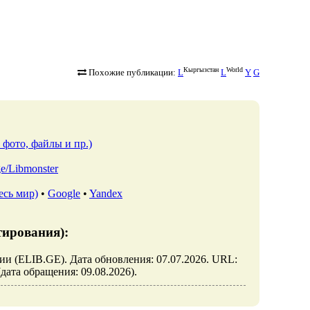
Кыргызстан
World
Похожие публикации:
L
L
Y
G
 фото, файлы и пр.)
.ge/Libmonster
есь мир)
•
Google
•
Yandex
тирования):
узии (ELIB.GE). Дата обновления: 07.07.2026. URL:
a (дата обращения: 09.08.2026).