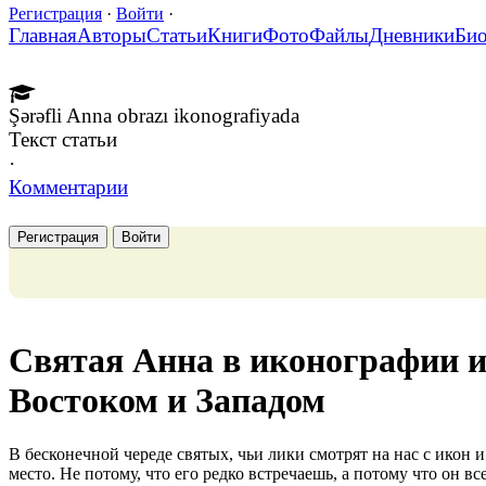
Регистрация
·
Войти
·
Главная
Авторы
Статьи
Книги
Фото
Файлы
Дневники
Би
Şərəfli Anna obrazı ikonografiyada
Текст статьи
·
Комментарии
Регистрация
Войти
Святая Анна в иконографии и
Востоком и Западом
В бесконечной череде святых, чьи лики смотрят на нас с икон и
место. Не потому, что его редко встречаешь, а потому что он в