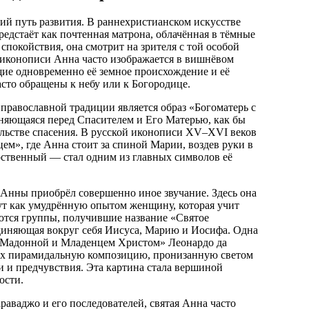
ий путь развития. В раннехристианском искусстве
редстаёт как почтенная матрона, облачённая в тёмные
спокойствия, она смотрит на зрителя с той особой
й иконописи Анна часто изображается в вишнёвом
ие одновременно её земное происхождение и её
часто обращены к небу или к Богородице.
равославной традиции является образ «Богоматерь с
няющаяся перед Спасителем и Его Матерью, как бы
тельстве спасения. В русской иконописи XV–XVI веков
ем», где Анна стоит за спиной Марии, воздев руки в
ственный — стал одним из главных символов её
й Анны приобрёл совершенно иное звучание. Здесь она
ут как умудрённую опытом женщину, которая учит
ются группы, получившие название «Святое
ъединяющая вокруг себя Иисуса, Марию и Иосифа. Одна
с Мадонной и Младенцем Христом» Леонардо да
щих пирамидальную композицию, пронизанную светом
и и предчувствия. Эта картина стала вершиной
ости.
раваджо и его последователей, святая Анна часто