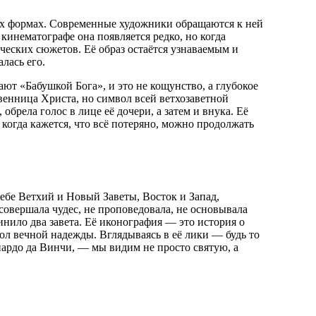
вых формах. Современные художники обращаются к ней
кинематографе она появляется редко, но когда
ических сюжетов. Её образ остаётся узнаваемым и
лась его.
ют «Бабушкой Бога», и это не кощунство, а глубокое
венница Христа, но символ всей ветхозаветной
обрела голос в лице её дочери, а затем и внука. Её
 когда кажется, что всё потеряно, можно продолжать
ебе Ветхий и Новый Заветы, Восток и Запад,
совершала чудес, не проповедовала, не основывала
инило два завета. Её иконография — это история о
ол вечной надежды. Вглядываясь в её лики — будь то
нардо да Винчи, — мы видим не просто святую, а