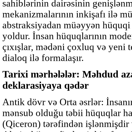
sahiblərinin dairəsinin genişlən
mekanizmalarının inkişafı ilə müş
abstraksiyadan müəyyən hüquqi 
yoldur. İnsan hüquqlarının mode
çıxışlar, mədəni çoxluq və yeni t
dialoq ilə formalaşır.
Tarixi mərhələlər: Məhdud a
deklarasiyaya qədər
Antik dövr və Orta əsrlər: İnsan
mənsub olduğu təbii hüquqlar haq
(Qiceron) tərəfindən işlənmişdir 