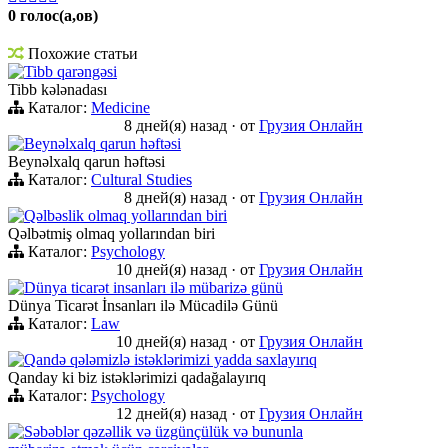
0 голос(а,ов)
Похожие статьи
Tibb qarəngəsi
Tibb kələnadası
Каталог:
Medicine
8 дней(я) назад
·
от
Грузия Онлайн
Beynəlxalq qarun həftəsi
Beynəlxalq qarun həftəsi
Каталог:
Cultural Studies
8 дней(я) назад
·
от
Грузия Онлайн
Qəlbəslik olmaq yollarından biri
Qəlbətmiş olmaq yollarından biri
Каталог:
Psychology
10 дней(я) назад
·
от
Грузия Онлайн
Dünya ticarət insanları ilə mübarizə günü
Dünya Ticarət İnsanları ilə Mücadilə Günü
Каталог:
Law
10 дней(я) назад
·
от
Грузия Онлайн
Qandə qələmizlə istəklərimizi yadda saxlayırıq
Qanday ki biz istəklərimizi qadağalayırıq
Каталог:
Psychology
12 дней(я) назад
·
от
Грузия Онлайн
Səbəblər qəzəllik və üzgünçülük və bununla