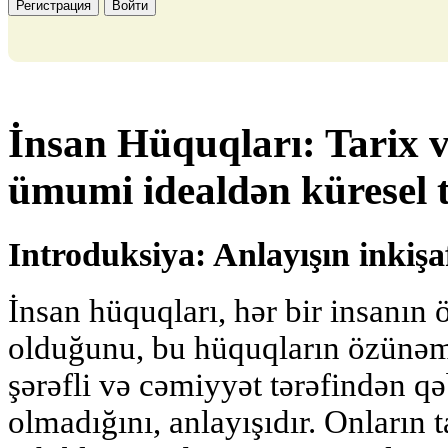
Регистрация
Войти
İnsan Hüquqları: Tarix
ümumi idealdən küresel t
Introduksiya: Anlayışın inkişa
İnsan hüquqları, hər bir insanın
olduğunu, bu hüquqların özünəməl
şərəfli və cəmiyyət tərəfindən qə
olmadığını, anlayışıdır. Onların 