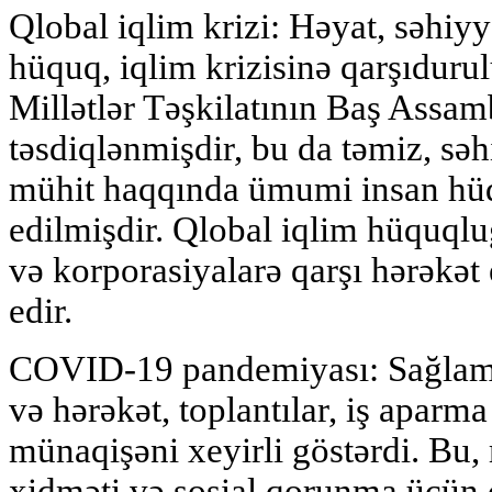
Qlobal iqlim krizi: Həyat, səhiy
hüquq, iqlim krizisinə qarşıdurul
Millətlər Təşkilatının Baş Assam
təsdiqlənmişdir, bu da təmiz, səhi
mühit haqqında ümumi insan hü
edilmişdir. Qlobal iqlim hüquql
və korporasiyalarə qarşı hərəkət 
edir.
COVID-19 pandemiyası: Sağlamlı
və hərəkət, toplantılar, iş aparm
münaqişəni xeyirli göstərdi. Bu
xidməti və sosial qorunma üçün 