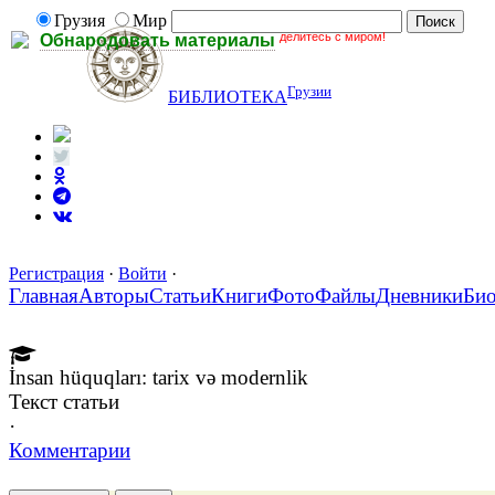
Грузия
Мир
делитесь с миром!
Обнародовать материалы
Грузии
БИБЛИОТЕКА
Регистрация
·
Войти
·
Главная
Авторы
Статьи
Книги
Фото
Файлы
Дневники
Би
İnsan hüquqları: tarix və modernlik
Текст статьи
·
Комментарии