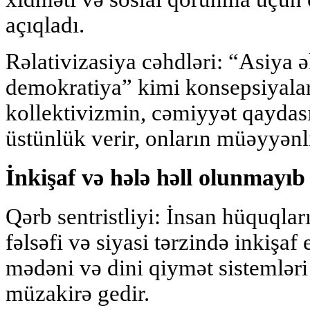
açıqladı.
Rəlativizasiya cəhdləri: “Asiya 
demokratiya” kimi konsepsiyala
kollektivizmin, cəmiyyət qaydası
üstünlük verir, onların müəyyənli
İnkişaf və hələ həll olunmayıb
Qərb sentristliyi: İnsan hüquqları
fəlsəfi və siyasi tərzində inkişaf
mədəni və dini qiymət sistemlər
müzakirə gedir.