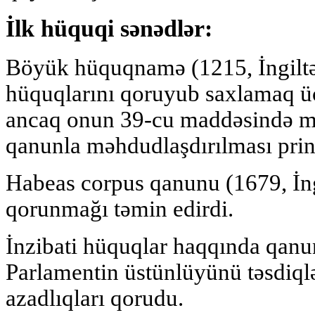
İlk hüquqi sənədlər:
Böyük hüquqnamə (1215, İngiltə
hüquqlarını qoruyub saxlamaq ü
ancaq onun 39-cu maddəsində m
qanunla məhdudlaşdırılması prin
Habeas corpus qanunu (1679, İn
qorunmağı təmin edirdi.
İnzibati hüquqlar haqqında qanun
Parlamentin üstünlüyünü təsdiqləd
azadlıqları qorudu.