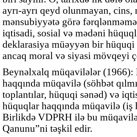
ayrı-ayrı qeyd olunmayan, cins, 
mənsubiyyətə görə fərqlənməmək 
iqtisadi, sosial və mədəni hüquql
deklarasiya müəyyən bir hüquqi 
ancaq moral və siyasi mövqeyi ç
Beynəlxalq müqavilələr (1966):
haqqında müqavilə (söhbət qılmış
toplantılar, hüquqi sənəd) və iqt
hüquqlar haqqında müqavilə (iş h
Birlikdə VDPRH ilə bu müqavilə
Qanunu”ni təşkil edir.