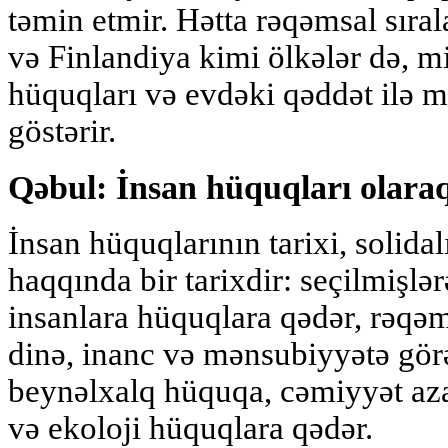
təmin etmir. Hətta rəqəmsal sır
və Finlandiya kimi ölkələr də, m
hüquqları və evdəki qəddət ilə m
göstərir.
Qəbul: İnsan hüquqları olaraq
İnsan hüquqlarının tarixi, solida
haqqında bir tarixdir: seçilmişlə
insanlara hüquqlara qədər, rəqə
dinə, inanc və mənsubiyyətə görə
beynəlxalq hüquqa, cəmiyyət aza
və ekoloji hüquqlara qədər.