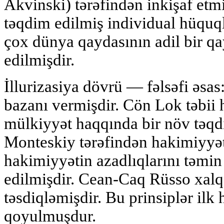
Akvinski) tərəfindən inkişaf etmi
təqdim edilmiş individual hüquql
çox dünya qaydasının adil bir q
edilmişdir.
İllurizasiya dövrü — fəlsəfi əsas
bazanı vermişdir. Cön Lok təbii 
mülkiyyət haqqında bir növ təqdi
Monteskiy tərəfindən hakimiyyət
hakimiyyətin azadlıqlarını təmin
edilmişdir. Cean-Caq Rüsso xalq 
təsdiqləmişdir. Bu prinsiplər ilk
qoyulmuşdur.