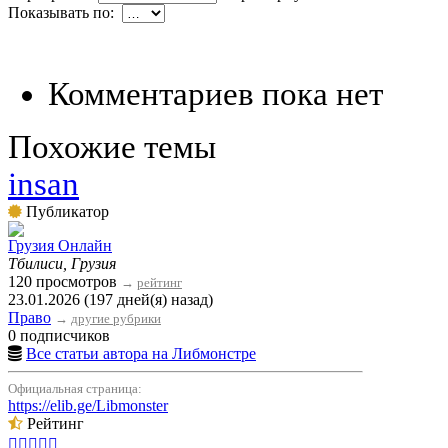
Показывать по:
Комментариев пока нет
Похожие темы
insan
Публикатор
Грузия Онлайн
Тбилиси, Грузия
120 просмотров
→
рейтинг
23.01.2026 (197 дней(я) назад)
Право
→
другие рубрики
0 подписчиков
Все статьи автора на Либмонстре
Официальная страница:
https://elib.ge/Libmonster
Рейтинг




