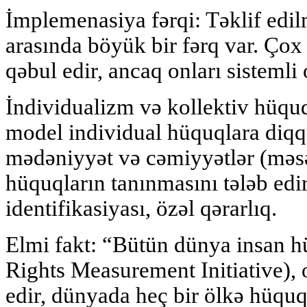
İmplemenasiya fərqi: Təklif edil
arasında böyük bir fərq var. Çox
qəbul edir, ancaq onları sistemli
İndividualizm və kollektiv hüquq
model individual hüquqlara diqqə
mədəniyyət və cəmiyyətlər (məsəl
hüquqların tanınmasını tələb ed
identifikasiyası, özəl qərarlıq.
Elmi fakt: “Bütün dünya insan 
Rights Measurement Initiative), o
edir, dünyada heç bir ölkə hüqu