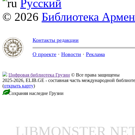
Русский
© 2026
Библиотека Арме
Контакты редакции
О проекте
·
Новости
·
Реклама
Цифровая библиотека Грузии
© Все права защищены
2025-2026, ELIB.GE - составная часть международной библиот
(
открыть карту
)
Сохраняя наследие Грузии
LIBMONSTER N