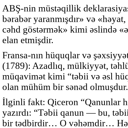
ABŞ-nin müstəqillik deklarasiya
bərabər yaranmışdır» və «həyat, 
cəhd göstərmək» kimi əslində «ə
elan etmişdir.
Fransa-nın hüquqlar və şəxsiyyə
(1789): Azadlıq, mülkiyyət, təhl
müqavimət kimi “təbii və əsl hü
olan mühüm bir sənəd olmuşdur.
İlginli fakt: Qiceron “Qanunlar 
yazırdı: “Təbii qanun — bu, təb
bir tədbirdir… O vəhəmdir… Hər