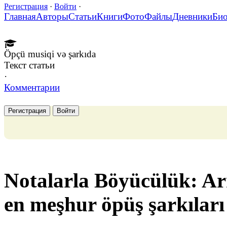
Регистрация
·
Войти
·
Главная
Авторы
Статьи
Книги
Фото
Файлы
Дневники
Би
Öpçü musiqi və şarkıda
Текст статьи
·
Комментарии
Регистрация
Войти
Notalarla Böyücülük: A
en meşhur öpüş şarkıları