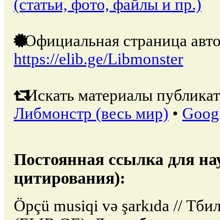
(статьи, фото, файлы и пр.)
Официальная страница авто
https://elib.ge/Libmonster
Искать материалы публикат
Либмонстр (весь мир)
•
Goog
Постоянная ссылка для на
цитирования):
Öpçü musiqi və şarkıda // Тб