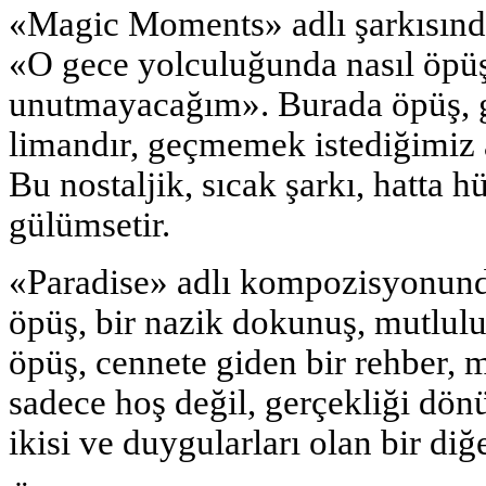
«Magic Moments» adlı şarkısında
«O gece yolculuğunda nasıl öpü
unutmayacağım». Burada öpüş, g
limandır, geçmemek istediğimiz anl
Bu nostaljik, sıcak şarkı, hatta
gülümsetir.
«Paradise» adlı kompozisyonunda
öpüş, bir nazik dokunuş, mutlul
öpüş, cennete giden bir rehber, 
sadece hoş değil, gerçekliği dönü
ikisi ve duygularları olan bir diğe