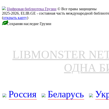
Цифровая библиотека Грузии
© Все права защищены
2025-2026, ELIB.GE - составная часть международной библиот
(
открыть карту
)
Сохраняя наследие Грузии
LIBMONSTER N
ОДНА Б
Россия
Беларусь
Ук