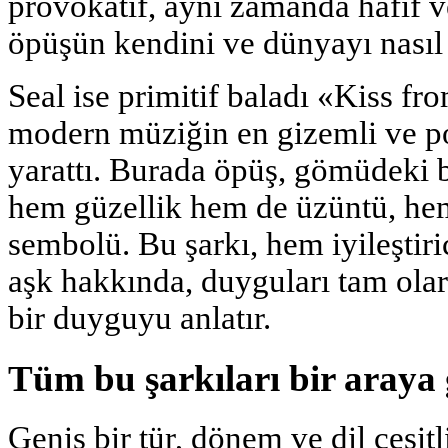
provokatif, aynı zamanda hafif ve
öpüşün kendini ve dünyayı nasıl d
Seal ise primitif baladı «Kiss fr
modern müziğin en gizemli ve po
yarattı. Burada öpüş, gömüdeki b
hem güzellik hem de üzüntü, h
sembolü. Bu şarkı, hem iyileştiri
aşk hakkında, duyguları tam ola
bir duyguyu anlatır.
Tüm bu şarkıları bir araya 
Geniş bir tür, dönem ve dil çeşit