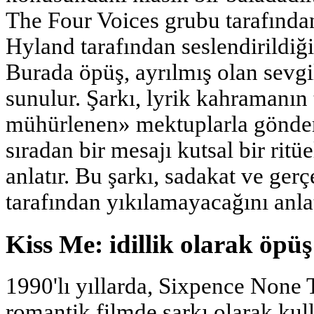
The Four Voices grubu tarafında
Hyland tarafından seslendirildiğ
Burada öpüş, ayrılmış olan sevgil
sunulur. Şarkı, lyrik kahramanın
mühürlenen» mektuplarla gönder
sıradan bir mesajı kutsal bir rit
anlatır. Bu şarkı, sadakat ve ger
tarafından yıkılamayacağını anlat
Kiss Me: idillik olarak öpüş
1990'lı yıllarda, Sixpence None 
romantik filmde şarkı olarak kul