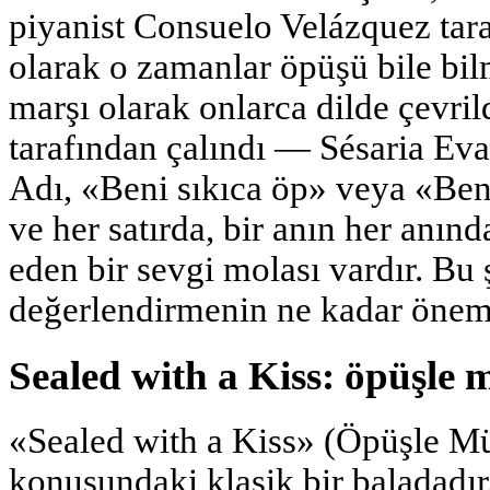
piyanist Consuelo Velázquez tara
olarak o zamanlar öpüşü bile bil
marşı olarak onlarca dilde çevril
tarafından çalındı — Sésaria Eva
Adı, «Beni sıkıca öp» veya «Beni
ve her satırda, bir anın her anın
eden bir sevgi molası vardır. Bu 
değerlendirmenin ne kadar öneml
Sealed with a Kiss: öpüşle
«Sealed with a Kiss» (Öpüşle Mü
konusundaki klasik bir baladadır.