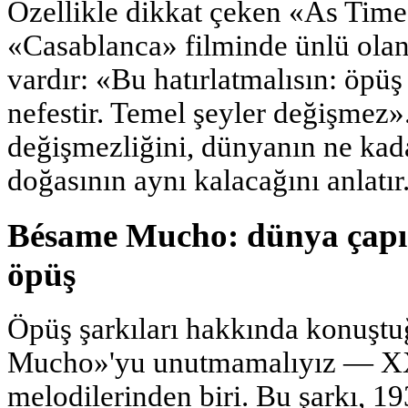
Özellikle dikkat çeken «As Time 
«Casablanca» filminde ünlü olan 
vardır: «Bu hatırlatmalısın: öpüş
nefestir. Temel şeyler değişmez»
değişmezliğini, dünyanın ne kad
doğasının aynı kalacağını anlatır
Bésame Mucho: dünya çapı
öpüş
Öpüş şarkıları hakkında konuş
Mucho»'yu unutmamalıyız — XX 
melodilerinden biri. Bu şarkı, 1