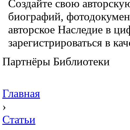
Создайте свою авторскую
биографий, фотодокумент
авторское Наследие в ци
зарегистрироваться в кач
Партнёры Библиотеки
Главная
›
Статьи