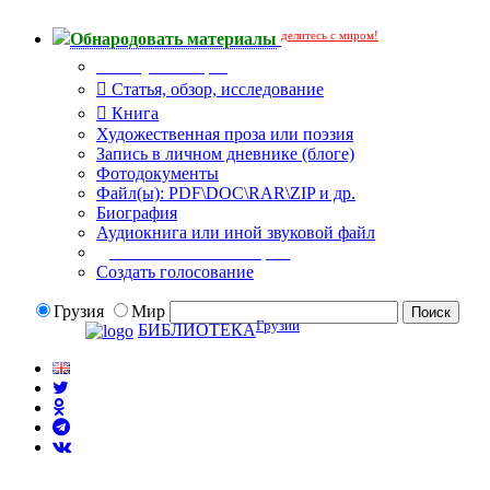
делитесь с миром!
Обнародовать материалы
Тип публикации
Статья, обзор, исследование
Книга
Художественная проза или поэзия
Запись в личном дневнике (блоге)
Фотодокументы
Файл(ы): PDF\DOC\RAR\ZIP и др.
Биография
Аудиокнига или иной звуковой файл
Дополнительные опции:
Создать голосование
Грузия
Мир
Грузии
БИБЛИОТЕКА