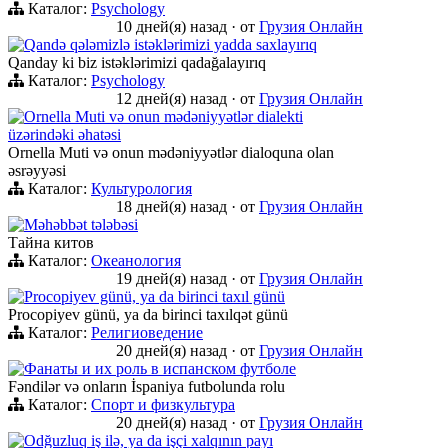
Каталог:
Psychology
10 дней(я) назад
·
от
Грузия Онлайн
Qandə qələmizlə istəklərimizi yadda saxlayırıq
Qanday ki biz istəklərimizi qadağalayırıq
Каталог:
Psychology
12 дней(я) назад
·
от
Грузия Онлайн
Ornella Muti və onun mədəniyyətlər dialekti
üzərindəki əhatəsi
Ornella Muti və onun mədəniyyətlər dialoquna olan
əsrəyyəsi
Каталог:
Культурология
18 дней(я) назад
·
от
Грузия Онлайн
Məhəbbət tələbəsi
Тайна китов
Каталог:
Океанология
19 дней(я) назад
·
от
Грузия Онлайн
Procopiyev günü, ya da birinci taxıl günü
Procopiyev günü, ya da birinci taxılqət günü
Каталог:
Религиоведение
20 дней(я) назад
·
от
Грузия Онлайн
Фанаты и их роль в испанском футболе
Fəndilər və onların İspaniya futbolunda rolu
Каталог:
Спорт и физкультура
20 дней(я) назад
·
от
Грузия Онлайн
Odğuzluq iş ilə, ya da işçi xalqının payı