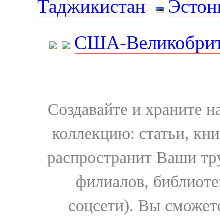
Таджикистан
Эстон
США-Великобрит
Создавайте и храните 
коллекцию: статьи, кн
распространит Ваши тру
филиалов, библиоте
соцсети). Вы сможет