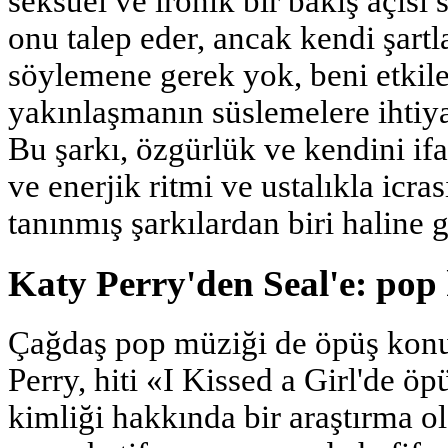
seksüel ve ironik bir bakış açısı 
onu talep eder, ancak kendi şartl
söylemene gerek yok, beni etkil
yakınlaşmanın süslemelere ihtiy
Bu şarkı, özgürlük ve kendini if
ve enerjik ritmi ve ustalıkla icra
tanınmış şarkılardan biri haline g
Katy Perry'den Seal'e: pop
Çağdaş pop müziği de öpüş konu
Perry, hiti «I Kissed a Girl'de ö
kimliği hakkında bir araştırma o