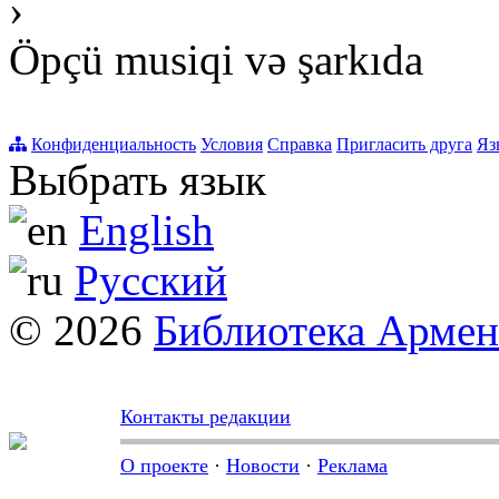
›
Öpçü musiqi və şarkıda
Конфиденциальность
Условия
Справка
Пригласить друга
Яз
Выбрать язык
English
Русский
© 2026
Библиотека Арме
Контакты редакции
О проекте
·
Новости
·
Реклама