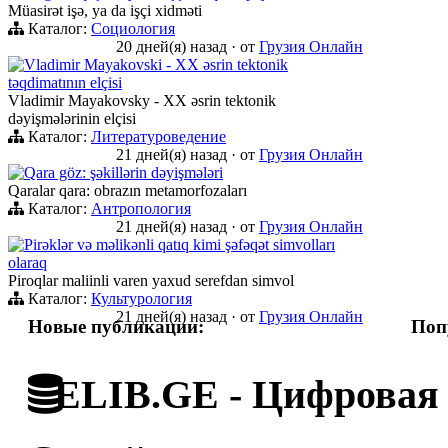
Müasirət işə, ya da işçi xidməti
Каталог:
Социология
20 дней(я) назад
·
от
Грузия Онлайн
Vladimir Mayakovski - XX əsrin tektonik
təqdimatının elçisi
Vladimir Mayakovsky - XX əsrin tektonik
dəyişmələrinin elçisi
Каталог:
Литературоведение
21 дней(я) назад
·
от
Грузия Онлайн
Qara göz: şəkillərin dəyişmələri
Qaralar qara: obrazın metamorfozaları
Каталог:
Антропология
21 дней(я) назад
·
от
Грузия Онлайн
Pirəklər və məlikənli qatıq kimi şəfəqət simvolları
olaraq
Piroqlar maliinli varen yaxud serefdan simvol
Каталог:
Культурология
21 дней(я) назад
·
от
Грузия Онлайн
Новые публикации:
Поп
ELIB.GE - Цифровая 