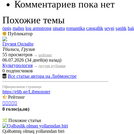
Комментариев пока нет
Похожие темы
öpüş
mahnı
lou armstrong
sinatra
romantika
cəngəllik
sevgi
şənlik
bal
Публикатор
Грузия Онлайн
Тбилиси, Грузия
55 просмотров
→
рейтинг
06.07.2026 (34 дней(я) назад)
Культурология
→
другие рубрики
0 подписчиков
Все статьи автора на Либмонстре
Официальная страница:
https://elib.ge/Libmonster
Рейтинг





0 голос(а,ов)
Похожие статьи
Qəlbəslik olmaq yollarından biri
Qəlbətmiş olmaq yollarından biri