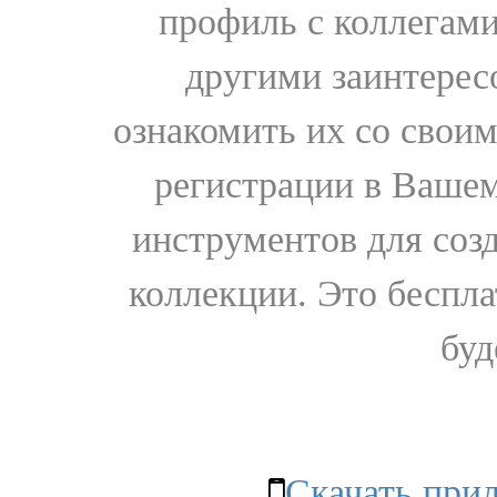
профиль с коллегами
другими заинтере
ознакомить их со свои
регистрации в Вашем
инструментов для соз
коллекции. Это бесплат
буд
Скачать при