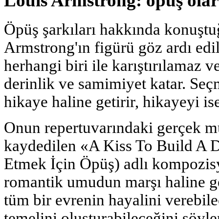
Louis Armstrong: öpüş olar
Öpüş şarkıları hakkında konuşt
Armstrong'ın figürü göz ardı edi
herhangi biri ile karıştırılamaz v
derinlik ve samimiyet katar. Seçm
hikaye haline getirir, hikayeyi ise 
Onun repertuvarındaki gerçek m
kaydedilen «A Kiss To Build A 
Etmek İçin Öpüş) adlı kompozisy
romantik umudun marşı haline ge
tüm bir evrenin hayalini verebile
temelini oluşturabileceğini söyler