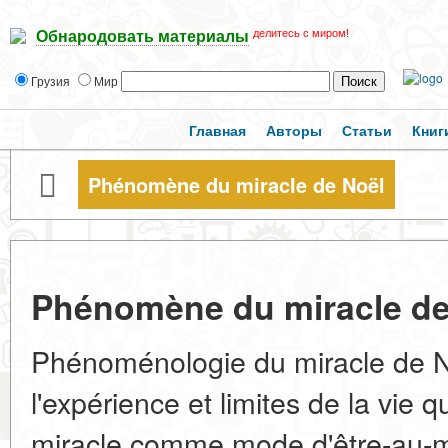
делитесь с миром!
Обнародовать материалы
Грузия
Мир
Главная
Авторы
Статьи
Книг
Phénomène du miracle de Noël
Phénomène du miracle de
Phénoménologie du miracle de No
l'expérience et limites de la vie 
miracle comme mode d'être-au-m