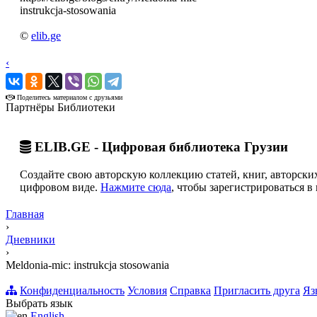
instrukcja-stosowania
©
elib.ge
‹
›
Поделитесь материалом с друзьями
Партнёры Библиотеки
ELIB.GE - Цифровая библиотека Грузии
Создайте свою авторскую коллекцию статей, книг, авторских
цифровом виде.
Нажмите сюда
, чтобы зарегистрироваться в 
Главная
›
Дневники
›
Meldonia-mic: instrukcja stosowania
Конфиденциальность
Условия
Справка
Пригласить друга
Яз
Выбрать язык
English