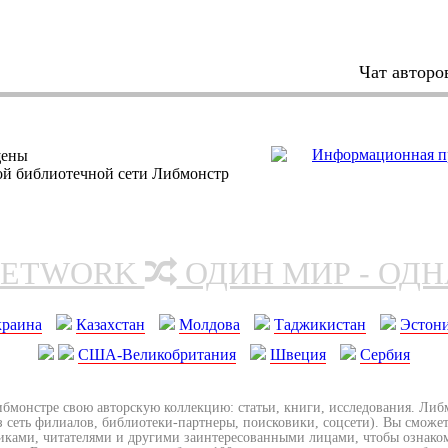
Чат авторо
щены
ной библиотечной сети Либмонстр
NETWORK
ОДИН МИР - ОД
краина
Казахстан
Молдова
Таджикистан
Эстон
США-Великобритания
Швеция
Сербия
ибмонстре свою авторскую коллекцию: статьи, книги, исследования. Ли
з сеть филиалов, библиотеки-партнеры, поисковики, соцсети). Вы сможет
иками, читателями и другими заинтересованными лицами, чтобы ознако