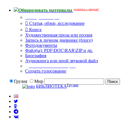
делитесь с миром!
Обнародовать материалы
Тип публикации
Статья, обзор, исследование
Книга
Художественная проза или поэзия
Запись в личном дневнике (блоге)
Фотодокументы
Файл(ы): PDF\DOC\RAR\ZIP и др.
Биография
Аудиокнига или иной звуковой файл
Дополнительные опции:
Создать голосование
Грузия
Мир
Грузии
БИБЛИОТЕКА