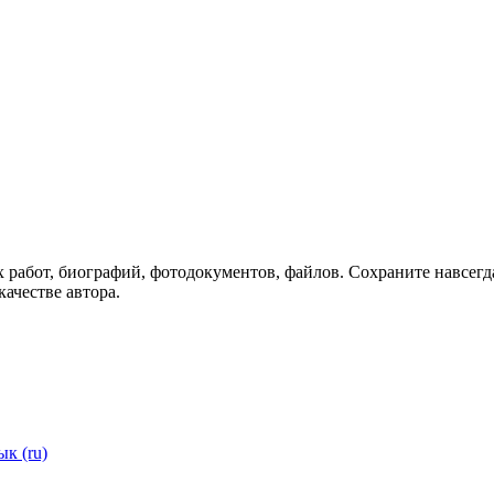
 работ, биографий, фотодокументов, файлов. Сохраните навсегда
качестве автора.
ык (ru)