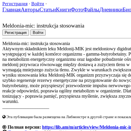
Регистрация
·
Войти
·
Главная
Авторы
Статьи
Книги
Фото
Файлы
Дневники
Би
Meldonia-mic: instrukcja stosowania
Регистрация
Войти
Meldonia-mic: instrukcja stosowania
Aktywnym składnikiem leku Meldonij-MIK jest meldoniowy digidrat. 
występującej w każdej komórce organizmu - gamma-butyrobetainy. Po
na metabolizm energetyczny organizmu oraz łagodne pobudzenie oś
meldonij przywraca równowagę między dostawą a zużyciem tlenu w k
wymagają mniejszego zużycia tlenu. Zwykle w warunkach zwiększone
wyniku stosowania leku Meldonij-MIK organizm przyzwyczaja się do
szybko regeneruje rezerwy energetyczne na przygotowanie do nowyc
butyrobetainy, może przyspieszyć przewodzenie impulsu nerwowego 
reakcje odpowiedzi, poprawia ogólny metabolizm w organizmie. Dlat
tonizujący - poprawia pamięć, przyspiesza myślenie, zwiększa zręc
warunki.
____________________
Эта публикация была размещена на Либмонстре в другой стране и показал
Полная версия:
https://lib.am/m/articles/view/Meldonia-mic-