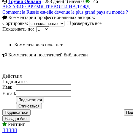
Грузия Онлайн
·
283 дней(я) назад
0
146
АБХАЗИЯ: ВРЕМЯ ТРЕВОГ И НАДЕЖД
Comment la Russie est-elle devenue le plus grand pays au monde ?
Комментарии профессиональных авторов:
Сортировка:
развернуть все
Показывать по:
Комментариев пока нет
Комментарии посетителей библиотеки
Действия
Подписаться
Имя:
E-mail:
Подписаться
Под
Назад в блог
Рейтинг




