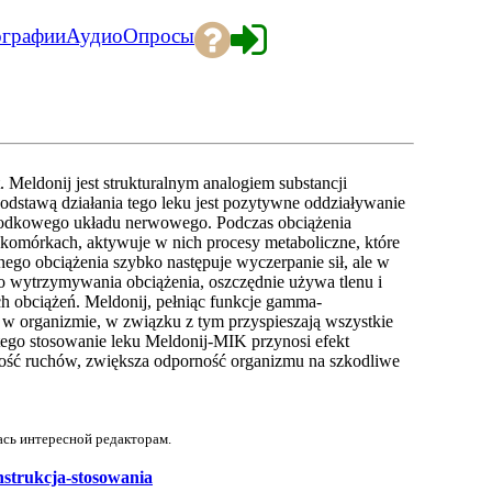
ографии
Аудио
Опросы
Meldonij jest strukturalnym analogiem substancji
dstawą działania tego leku jest pozytywne oddziaływanie
rodkowego układu nerwowego. Podczas obciążenia
omórkach, aktywuje w nich procesy metaboliczne, które
go obciążenia szybko następuje wyczerpanie sił, ale w
 wytrzymywania obciążenia, oszczędnie używa tlenu i
h obciążeń. Meldonij, pełniąc funkcje gamma-
w organizmie, w związku z tym przyspieszają wszystkie
ego stosowanie leku Meldonij-MIK przynosi efekt
zność ruchów, zwiększa odporność organizmu na szkodliwe
ась интересной редакторам.
instrukcja-stosowania