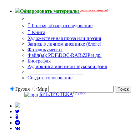
делитесь с миром!
Обнародовать материалы
Тип публикации
Статья, обзор, исследование
Книга
Художественная проза или поэзия
Запись в личном дневнике (блоге)
Фотодокументы
Файл(ы): PDF\DOC\RAR\ZIP и др.
Биография
Аудиокнига или иной звуковой файл
Дополнительные опции:
Создать голосование
Грузия
Мир
Грузии
БИБЛИОТЕКА