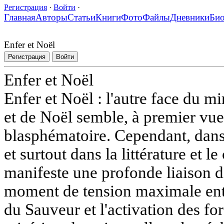
Регистрация
·
Войти
·
Главная
Авторы
Статьи
Книги
Фото
Файлы
Дневники
Би
Enfer et Noël
Регистрация
Войти
Enfer et Noël
Enfer et Noël : l'autre face du mi
et de Noël semble, à premier vu
blasphématoire. Cependant, dans 
et surtout dans la littérature et l
manifeste une profonde liaison d
moment de tension maximale entre
du Sauveur et l'activation des for