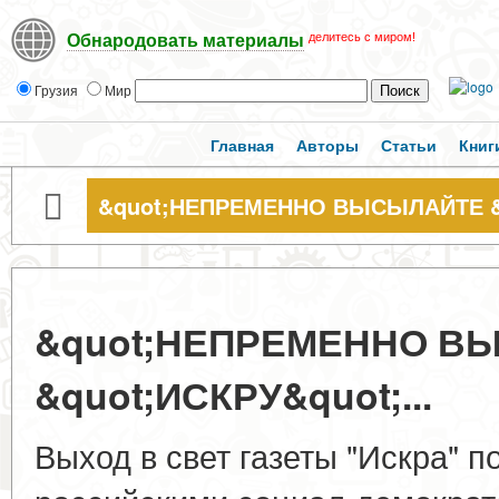
делитесь с миром!
Обнародовать материалы
Грузия
Мир
Главная
Авторы
Статьи
Книг
&quot;НЕПРЕМЕННО ВЫСЫЛАЙТЕ &qu
&quot;НЕПРЕМЕННО В
&quot;ИСКРУ&quot;...
Выход в свет газеты "Искра" п