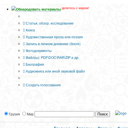
делитесь с миром!
Обнародовать материалы
Тип публикации
Статья, обзор, исследование
Книга
Художественная проза или поэзия
Запись в личном дневнике (блоге)
Фотодокументы
Файл(ы): PDF\DOC\RAR\ZIP и др.
Биография
Аудиокнига или иной звуковой файл
Дополнительные опции:
Создать голосование
Грузия
Мир