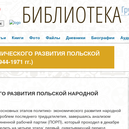
БИБЛИОТЕКА
Гр
!
тьи
Книги
Фото
Файлы
Дневники
Биографии
Ауд
ИЧЕСКОГО РАЗВИТИЯ ПОЛЬСКОЙ
4-1971 гг.)
ГО РАЗВИТИЯ ПОЛЬСКОЙ НАРОДНОЙ
 основных этапов политико- экономического развития народной
проблем последнего тридцатилетия, завершаясь анализом
диненной рабочей партии (ПОРП), который проходил в декабре
елить на четыре этапа: первый, охватывающий период