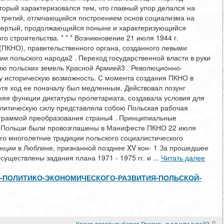
оторый характеризовался тем, что главный упор делался на
 третий, отличающийся построением основ социализма на
твертый, продолжающийся поныне и характеризующийся
 строительства. * * * Возникновение 21 июля 1944 г.
(ПКНО), правительственного органа, созданного левыми
ии польского народа2 . Переход государственной власти в руки
ию польских земель Красной Армией3 . Революционно-
у историческую возможность. С момента создания ПКНО в
тя ход ее поначалу был медленным. Действовал лозунг
няя функции диктатуры пролетариата, создавала условия для
литическую силу представляла собою Польская рабочая
граммой преобразования страны4 . Принципиальные
й Польши были провозглашены в Манифесте ПКНО 22 июля
го многолетние традиции польского социалистического
енции в Люблине, признанной позднее XV кон- 1 За прошедшее
существлены задания плана 1971 - 1975 гг. и ...
Читать далее
w/ЭТАПЫ-ПОЛИТИКО-ЭКОНОМИЧЕСКОГО-РАЗВИТИЯ-ПОЛЬСКОЙ-
Какую дорогу выберет Россия - в ад или в рай?