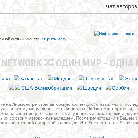
Чат авторов
ечной сети Либмонстр (
открыть карту
)
R NETWORK
ОДИН МИР - ОДНА
аина
Казахстан
Молдова
Таджикистан
Эсто
США-Великобритания
Швеция
Сербия
те на Либмонстре свою авторскую коллекцию: статьи, книги, иссл
уды по всему миру (через сеть филиалов, библиотеки-партнеры, по
лкой на свой профиль с коллегами, учениками, читателями и друг
ь их со своим авторским наследием. После регистрации в Вашем 
ия собственной авторской коллекции. Это бесплатно: так было, так 