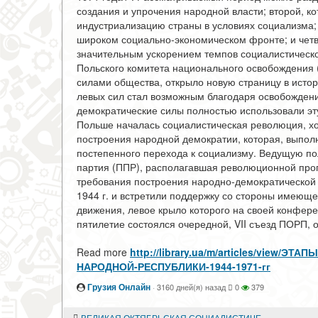
создания и упрочения народной власти; второй, к
индустриализацию страны в условиях социализма;
широком социально-экономическом фронте; и че
значительным ускорением темпов социалистического
Польского комитета национального освобождения 
силами общества, открыло новую страницу в истор
левых сил стал возможным благодаря освобожден
демократические силы полностью использовали эт
Польше началась социалистическая революция, хо
построения народной демократии, которая, выпол
постепенного перехода к социализму. Ведущую по
партия (ППР), располагавшая революционной про
требования построения народно-демократическо
1944 г. и встретили поддержку со стороны имеюще
движения, левое крыло которого на своей конфер
пятилетие состоялся очередной, VII съезд ПОРП, о
Read more
http://library.ua/m/articles/vie
НАРОДНОЙ-РЕСПУБЛИКИ-1944-1971-гг
Грузия Онлайн
·
3160 дней(я) назад
0
379
ВЕЛИКАЯ ОКТЯБРЬСКАЯ СОЦИАЛИСТИЧЕСКАЯ РЕВОЛЮЦИЯ И ПОЛЬША