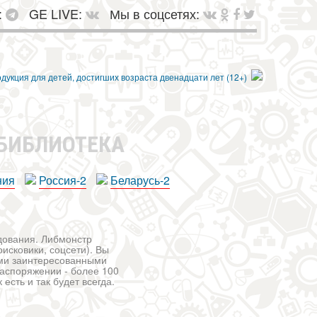
:
GE LIVE:
Мы в соцсетях:
 БИБЛИОТЕКА
ния
Россия-2
Беларусь-2
едования. Либмонстр
исковики, соцсети). Вы
ими заинтересованными
распоряжении - более 100
есть и так будет всегда.