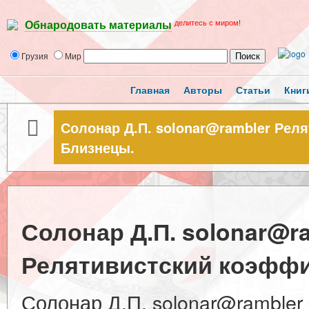
делитесь с миром!
Обнародовать материалы
Грузия
Мир
Главная
Авторы
Статьи
Книг
Солонар Д.П. solonar@rambler Рел
Близнецы.
Солонар Д.П. solonar@r
Релятивистский коэффи
Солонар Д.П. solonar@rambler