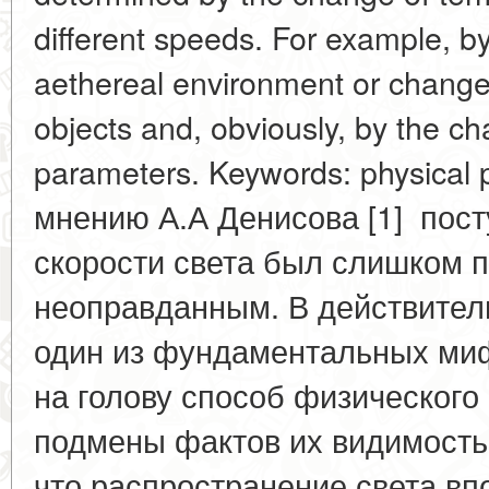
different speeds. For example, by
aethereal environment or change 
objects and, obviously, by the c
parameters. Keywords: physical 
мнению А.А Денисова [1] пост
скорости света был слишком 
неоправданным. В действитель
один из фундаментальных миф
на голову способ физическог
подмены фактов их видимостью
что распространение света вп