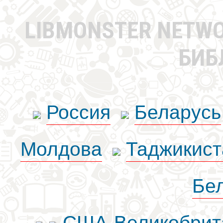
LIBMONSTER NETW
БИБ
Россия
Беларусь
Молдова
Таджикист
Бе
США-Великобрит