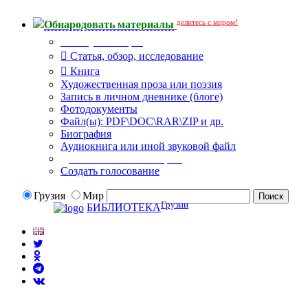
делитесь с миром!
Обнародовать материалы
Тип публикации
Статья, обзор, исследование
Книга
Художественная проза или поэзия
Запись в личном дневнике (блоге)
Фотодокументы
Файл(ы): PDF\DOC\RAR\ZIP и др.
Биография
Аудиокнига или иной звуковой файл
Дополнительные опции:
Создать голосование
Грузия
Мир
Грузии
БИБЛИОТЕКА