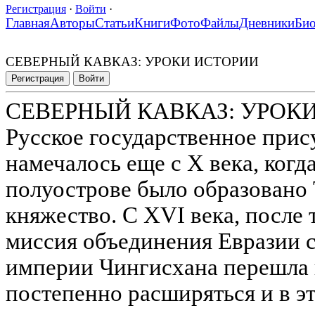
Регистрация
·
Войти
·
Главная
Авторы
Статьи
Книги
Фото
Файлы
Дневники
Би
СЕВЕРНЫЙ КАВКАЗ: УРОКИ ИСТОРИИ
Регистрация
Войти
СЕВЕРНЫЙ КАВКАЗ: УРОК
Русское государственное прис
намечалось еще с Х века, когд
полуострове было образовано
княжество. С XVI века, после 
миссия объединения Евразии 
империи Чингисхана перешла к
постепенно расширяться и в э