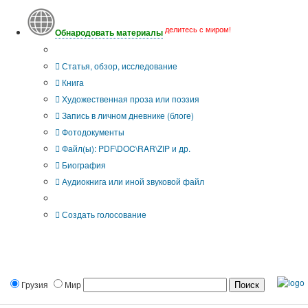
делитесь с миром!
Обнародовать материалы
Тип публикации
Статья, обзор, исследование
Книга
Художественная проза или поэзия
Запись в личном дневнике (блоге)
Фотодокументы
Файл(ы): PDF\DOC\RAR\ZIP и др.
Биография
Аудиокнига или иной звуковой файл
Дополнительные опции:
Создать голосование
Грузия
Мир