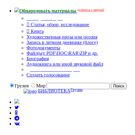
делитесь с миром!
Обнародовать материалы
Тип публикации
Статья, обзор, исследование
Книга
Художественная проза или поэзия
Запись в личном дневнике (блоге)
Фотодокументы
Файл(ы): PDF\DOC\RAR\ZIP и др.
Биография
Аудиокнига или иной звуковой файл
Дополнительные опции:
Создать голосование
Грузия
Мир
Грузии
БИБЛИОТЕКА