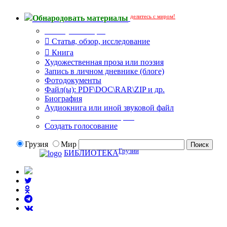
делитесь с миром!
Обнародовать материалы
Тип публикации
Статья, обзор, исследование
Книга
Художественная проза или поэзия
Запись в личном дневнике (блоге)
Фотодокументы
Файл(ы): PDF\DOC\RAR\ZIP и др.
Биография
Аудиокнига или иной звуковой файл
Дополнительные опции:
Создать голосование
Грузия
Мир
Грузии
БИБЛИОТЕКА