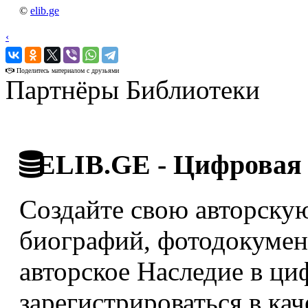
©
elib.ge
‹
›
Поделитесь материалом с друзьями
Партнёры Библиотеки
ELIB.GE - Цифровая 
Создайте свою авторскую
биографий, фотодокумент
авторское Наследие в ци
зарегистрироваться в кач