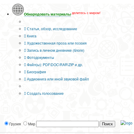
делитесь с миром!
Обнародовать материалы
Тип публикации
Статья, обзор, исследование
Книга
Художественная проза или поэзия
Запись в личном дневнике (блоге)
Фотодокументы
Файл(ы): PDF\DOC\RAR\ZIP и др.
Биография
Аудиокнига или иной звуковой файл
Дополнительные опции:
Создать голосование
Грузия
Мир