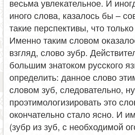
весьма увлекательное. И иног
иного слова, казалось бы – со
такие перспективы, что только
Именно таким словом оказалос
взгляд, слово зубр. Действите
большим знатоком русского яз
определить: данное слово эти
словом зуб, следовательно, н
проэтимологизировать это сло
окончательно стало ясно. И и
(зубр из зуб, с необходимой о