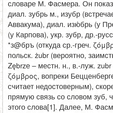
словаре М. Фасмера. Он показ
диал. зубрь м., изубр (встреча
Аввакума), диал. изю́брь (у П
(у Карпова), укр. зубр, др.-русс
*з@бръ (откуда ср.-греч. ζόμβρ
польск. żubr (вероятно, заимст
Zębrzе – местн. н., в.-луж. zu
ζόμβρος, вопреки Бецценберг
считает недостоверным), скор
прямую связь со словом зуб, 
этого слова[1]. Далее, М. Фас