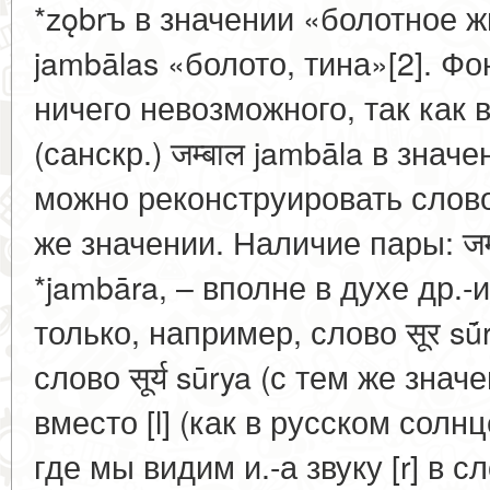
*zǫbrъ в значении «болотное ж
jambālas «болото, тина»[2]. Фо
ничего невозможного, так как в
(санскр.) जम्बाल jambāla в значе
можно реконструировать слово *
же значении. Наличие пары: जम्ब
*jambāra, – вполне в духе др.-
только, например, слово सूर sū́
слово सूर्य sūrya (с тем же значе
вместо [l] (как в русском солн
где мы видим и.-а звуку [r] в 