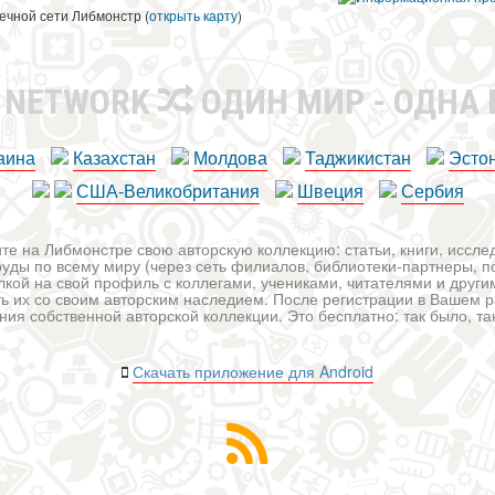
ечной сети Либмонстр (
открыть карту
)
R NETWORK
ОДИН МИР - ОДНА
аина
Казахстан
Молдова
Таджикистан
Эсто
США-Великобритания
Швеция
Сербия
те на Либмонстре свою авторскую коллекцию: статьи, книги, иссл
уды по всему миру (через сеть филиалов, библиотеки-партнеры, по
лкой на свой профиль с коллегами, учениками, читателями и друг
ь их со своим авторским наследием. После регистрации в Вашем 
ия собственной авторской коллекции. Это бесплатно: так было, так 
Скачать приложение для Android