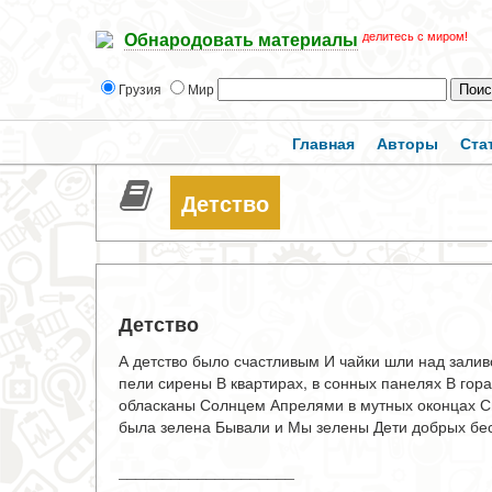
делитесь с миром!
Обнародовать материалы
Грузия
Мир
Главная
Авторы
Ста
Детство
Детство
А детство было счастливым И чайки шли над зали
пели сирены В квартирах, в сонных панелях В гор
обласканы Солнцем Апрелями в мутных оконцах С
была зелена Бывали и Мы зелены Дети добрых бес
____________________