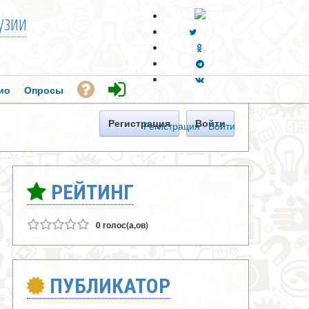
узии
ио
Опросы
Регистрация
Войти
Регистрация
·
Войти
РЕЙТИНГ
0 голос(а,ов)
ПУБЛИКАТОР