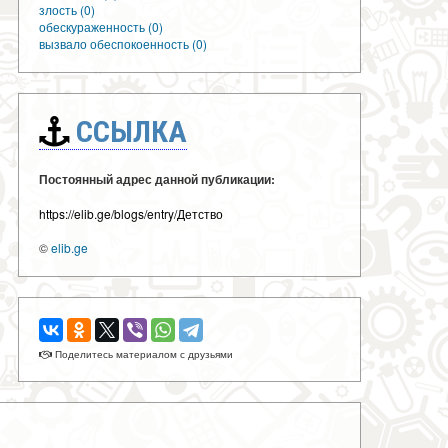
злость (0)
обескураженность (0)
вызвало обеспокоенность (0)
ССЫЛКА
Постоянный адрес данной публикации:
https://elib.ge/blogs/entry/Детство
©
elib.ge
Поделитесь материалом с друзьями