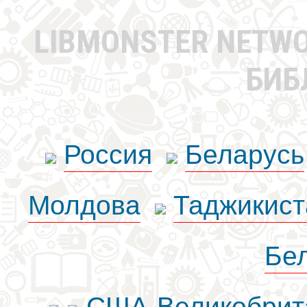
LIBMONSTER NETW
БИБ
Россия
Беларусь
Молдова
Таджикист
Бе
США-Великобрит