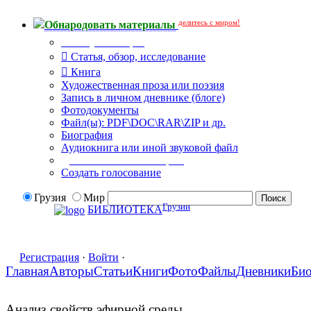
делитесь с миром!
Обнародовать материалы
Тип публикации
Статья, обзор, исследование
Книга
Художественная проза или поэзия
Запись в личном дневнике (блоге)
Фотодокументы
Файл(ы): PDF\DOC\RAR\ZIP и др.
Биография
Аудиокнига или иной звуковой файл
Дополнительные опции:
Создать голосование
Грузия
Мир
Грузии
БИБЛИОТЕКА
Регистрация
·
Войти
·
Главная
Авторы
Статьи
Книги
Фото
Файлы
Дневники
Би
Анализ свойств эфирной среды