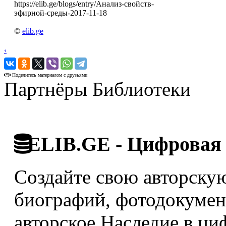
https://elib.ge/blogs/entry/Анализ-свойств-
эфирной-среды-2017-11-18
©
elib.ge
‹
›
Поделитесь материалом с друзьями
Партнёры Библиотеки
ELIB.GE - Цифровая 
Создайте свою авторскую
биографий, фотодокумент
авторское Наследие в ци