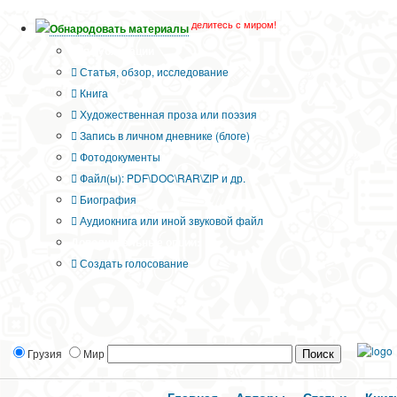
делитесь с миром!
Обнародовать материалы
Тип публикации
Статья, обзор, исследование
Книга
Художественная проза или поэзия
Запись в личном дневнике (блоге)
Фотодокументы
Файл(ы): PDF\DOC\RAR\ZIP и др.
Биография
Аудиокнига или иной звуковой файл
Дополнительные опции:
Создать голосование
Грузия
Мир