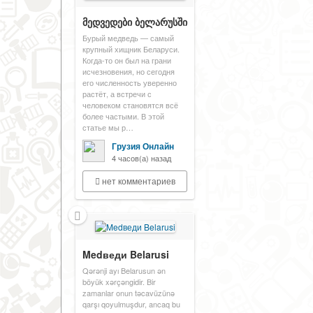
მედვედები ბელარუსში
Бурый медведь — самый
крупный хищник Беларуси.
Когда-то он был на грани
исчезновения, но сегодня
его численность уверенно
растёт, а встречи с
человеком становятся всё
более частыми. В этой
статье мы р…
Грузия Онлайн
4 часов(а) назад
нет комментариев
Medведи Belarusi
Qərənji ayı Belarusun ən
böyük xərçəngidir. Bir
zamanlar onun təcavüzünə
qarşı qoyulmuşdur, ancaq bu