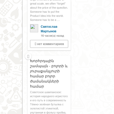
great scale, we often “forget”
about the price of the question.
Someone has to put the
Product Idea into the world.
Someone has to be a …
Святослав
Мартынов
16 часов(а) назад
нет комментариев
Խորհրդային
շամպայն - բոլորի և
յուրաքանչյուրի
համար բոլոր
ժամանակների
համար
Советское шампанское:
история народного игристого
и его путь в современность
Тёмно-зелёная бутылка с
золотистой этикеткой,
укутанная в фольгу пробка,