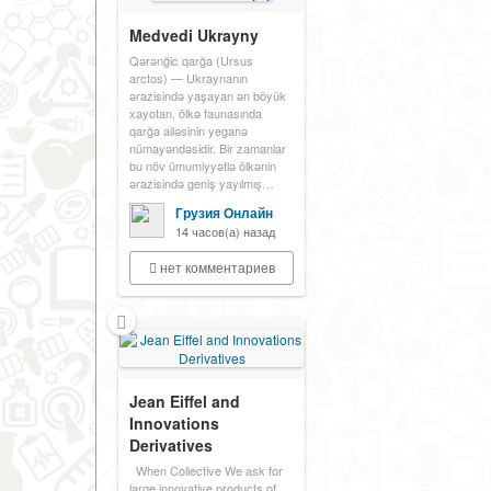
Medvedi Ukrayny
Qərənğic qarğa (Ursus
arctos) — Ukraynanın
ərazisində yaşayan ən böyük
xayotan, ölkə faunasında
qarğa ailəsinin yeganə
nümayəndəsidir. Bir zamanlar
bu növ ümumiyyətlə ölkənin
ərazisində geniş yayılmış…
Грузия Онлайн
14 часов(а) назад
нет комментариев
Jean Eiffel and
Innovations
Derivatives
When Collective We ask for
large innovative products of