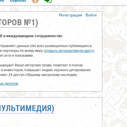
ио
Опросы
Регистрация
·
Войти
ТОРОВ №1)
GE и международное сотрудничество
тправляет данные обо всех размещенных публикациях в
и-партнеры по всему миру (
открыть интерактивную карту
),
е сети и поисковики.
ащищает Ваши авторские права, помогает в поиске
 и инвесторов, повышает индекс научного цитирования,
ляет 24 доступ к Вашему авторскому наследию.
ые деятели
‹
›
МУЛЬТИМЕДИЯ)