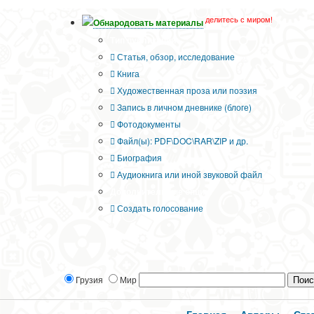
делитесь с миром!
Обнародовать материалы
Тип публикации
Статья, обзор, исследование
Книга
Художественная проза или поэзия
Запись в личном дневнике (блоге)
Фотодокументы
Файл(ы): PDF\DOC\RAR\ZIP и др.
Биография
Аудиокнига или иной звуковой файл
Дополнительные опции:
Создать голосование
Грузия
Мир