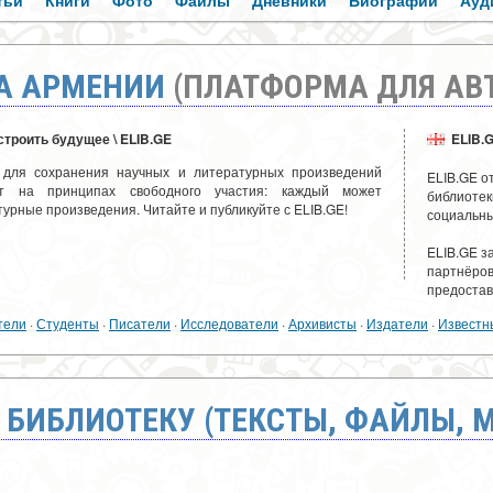
тьи
Книги
Фото
Файлы
Дневники
Биографии
Ауд
А АРМЕНИИ
(ПЛАТФОРМА ДЛЯ АВ
троить будущее \ ELIB.GE
ELIB.
в для сохранения научных и литературных произведений
ELIB.GE о
ет на принципах свободного участия: каждый может
библиотек
турные произведения. Читайте и публикуйте с ELIB.GE!
социальны
ELIB.GE з
партнёров
предостав
тели
·
Студенты
·
Писатели
·
Исследователи
·
Архивисты
·
Издатели
·
Известн
 БИБЛИОТЕКУ (ТЕКСТЫ, ФАЙЛЫ, 