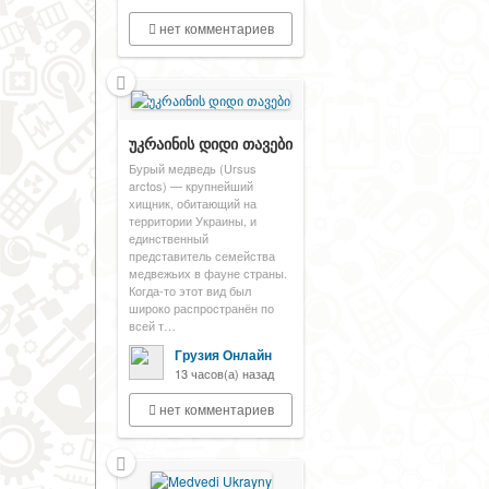
нет комментариев
უკრაინის დიდი თავები
Бурый медведь (Ursus
arctos) — крупнейший
хищник, обитающий на
территории Украины, и
единственный
представитель семейства
медвежьих в фауне страны.
Когда-то этот вид был
широко распространён по
всей т…
Грузия Онлайн
13 часов(а) назад
нет комментариев