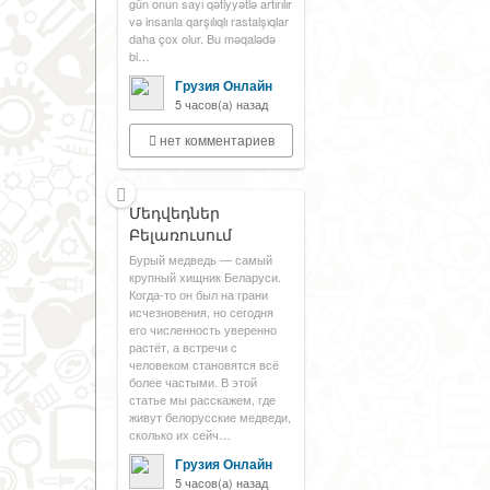
gün onun sayı qətiyyətlə artırılır
və insanla qarşılıqlı rastalşıqlar
daha çox olur. Bu məqalədə
bi…
Грузия Онлайн
5 часов(а) назад
нет комментариев
Մեդվեդներ
Բելառուսում
Бурый медведь — самый
крупный хищник Беларуси.
Когда-то он был на грани
исчезновения, но сегодня
его численность уверенно
растёт, а встречи с
человеком становятся всё
более частыми. В этой
статье мы расскажем, где
живут белорусские медведи,
сколько их сейч…
Грузия Онлайн
5 часов(а) назад