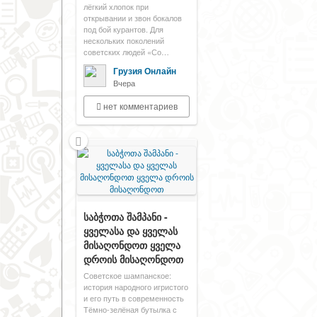
лёгкий хлопок при
открывании и звон бокалов
под бой курантов. Для
нескольких поколений
советских людей «Со…
Грузия Онлайн
Вчера
нет комментариев
საბჭოთა შამპანი -
ყველასა და ყველას
მისაღონდოთ ყველა
დროის მისაღონდოთ
Советское шампанское:
история народного игристого
и его путь в современность
Тёмно-зелёная бутылка с